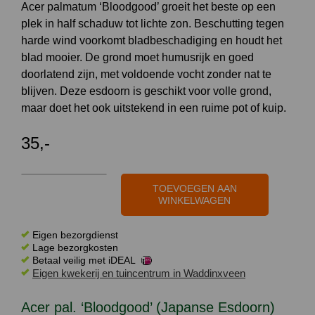
Acer palmatum ‘Bloodgood’ groeit het beste op een
plek in half schaduw tot lichte zon. Beschutting tegen
harde wind voorkomt bladbeschadiging en houdt het
blad mooier. De grond moet humusrijk en goed
doorlatend zijn, met voldoende vocht zonder nat te
blijven. Deze esdoorn is geschikt voor volle grond,
maar doet het ook uitstekend in een ruime pot of kuip.
35,-
Acer
TOEVOEGEN AAN
pal.
WINKELWAGEN
'Bloodgood'
(Japanse
Eigen bezorgdienst
Lage bezorgkosten
Esdoorn)
Betaal veilig met iDEAL
60
Eigen kwekerij en tuincentrum in Waddinxveen
-
80
Acer pal. ‘Bloodgood’ (Japanse Esdoorn)