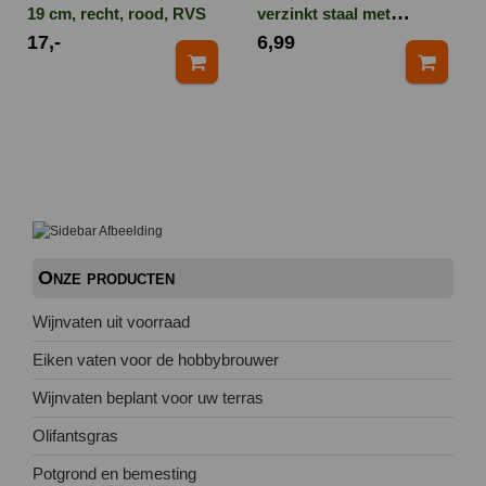
19 cm, recht, rood, RVS
verzinkt staal met
17,-
6,99
essenhouten handvat
Onze producten
Wijnvaten uit voorraad
Eiken vaten voor de hobbybrouwer
Wijnvaten beplant voor uw terras
Olifantsgras
Potgrond en bemesting