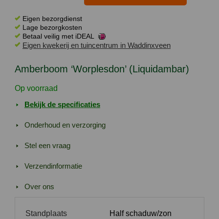
'Worplesdon'
(Liquidambar)
Eigen bezorgdienst
aantal
Lage bezorgkosten
Betaal veilig met iDEAL
Eigen kwekerij en tuincentrum in Waddinxveen
Amberboom ‘Worplesdon’ (Liquidambar)
Op voorraad
Bekijk de specificaties
Onderhoud en verzorging
Stel een vraag
Verzendinformatie
Over ons
Standplaats
Half schaduw/zon