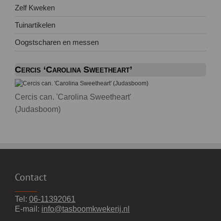
Zelf Kweken
Tuinartikelen
Oogstscharen en messen
Cercis ‘Carolina Sweetheart’
Cercis can. 'Carolina Sweetheart'
(Judasboom)
Contact
Tel:
06-11392061
E-mail:
info@tasboomkwekerij.nl