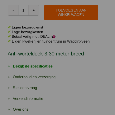
TOEVOEGEN AAN
Anti-
WINKELWAGEN
worteldoek
3,30
Eigen bezorgdienst
meter
Lage bezorgkosten
Betaal veilig met iDEAL
breed
Eigen kwekerij en tuincentrum in Waddinxveen
aantal
Anti-worteldoek 3,30 meter breed
Bekijk de specificaties
Onderhoud en verzorging
Stel een vraag
Verzendinformatie
Over ons