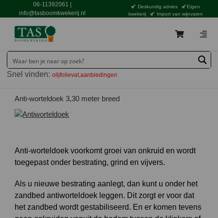
Ga
06-11392061
|
Deskundig advies
Eigen
naar
info@tasboomkwekerij.nl
kwekerij
Import van wijnvaten
inhoud
Togg
Navig
Home
Snel vinden:
olijfolievat
aanbiedingen
Contact en bestellen
Catalogus
Anti-worteldoek 3,30 meter breed
Aanbiedingen
Bezorgen
Anti-worteldoek voorkomt groei van onkruid en wordt
Tuincentrum Waddinxveen
toegepast onder bestrating, grind en vijvers.
Service
Als u nieuwe bestrating aanlegt, dan kunt u onder het
zandbed antiworteldoek leggen. Dit zorgt er voor dat
Tuinthema’s
het zandbed wordt gestabiliseerd. En er komen tevens