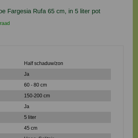
5
 Fargesia Rufa 65 cm, in 5 liter pot
liter
pot
raad
aantal
Half schaduw/zon
Ja
60 - 80 cm
150-200 cm
Ja
5 liter
45 cm