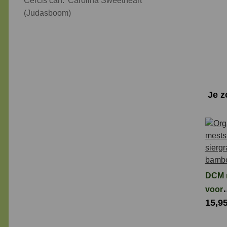
Cercis can. 'Carolina Sweetheart'
(Judasboom)
Je 
DCM 
voor
15,9
sierg
bamb