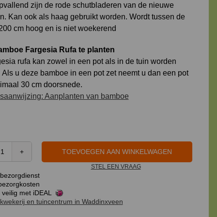
Opvallend zijn de rode schutbladeren van de nieuwe
n. Kan ook als haag gebruikt worden. Wordt tussen de
200 cm hoog en is niet woekerend
amboe Fargesia Rufa te planten
esia rufa kan zowel in een pot als in de tuin worden
. Als u deze bamboe in een pot zet neemt u dan een pot
imaal 30 cm doorsnede.
saanwijzing: Aanplanten van bamboe
TOEVOEGEN AAN WINKELWAGEN
Bamboe
STEL EEN VRAAG
Fargesia
bezorgdienst
Rufa
ezorgkosten
65
 veilig met iDEAL
kwekerij en tuincentrum in Waddinxveen
cm,
in