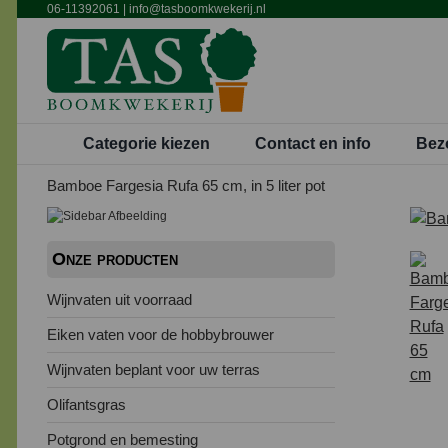
Ga
06-11392061
|
info@tasboomkwekerij.nl
naar
inhoud
Categorie kiezen
Contact en info
Bez
Bamboe Fargesia Rufa 65 cm, in 5 liter pot
Onze producten
Wijnvaten uit voorraad
Eiken vaten voor de hobbybrouwer
Wijnvaten beplant voor uw terras
Olifantsgras
Potgrond en bemesting