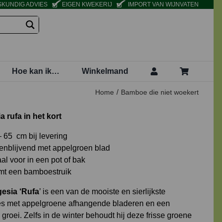
KUNDIG ADVIES
EIGEN KWEKERIJ
IMPORT VAN WIJNVATEN
Hoe kan ik…
Winkelmand
Home
Bamboe die niet woekert
a rufa in het kort
– 65 cm bij levering
enblijvend met appelgroen blad
al voor in een pot of bak
mt een bamboestruik
esia ‘Rufa
’ is een van de mooiste en sierlijkste
 met appelgroene afhangende bladeren en een
groei. Zelfs in de winter behoudt hij deze frisse groene