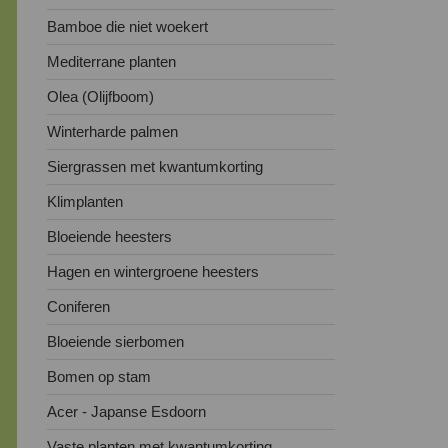
Bamboe die niet woekert
Mediterrane planten
Olea (Olijfboom)
Winterharde palmen
Siergrassen met kwantumkorting
Klimplanten
Bloeiende heesters
Hagen en wintergroene heesters
Coniferen
Bloeiende sierbomen
Bomen op stam
Acer - Japanse Esdoorn
Vaste planten met kwantumkorting