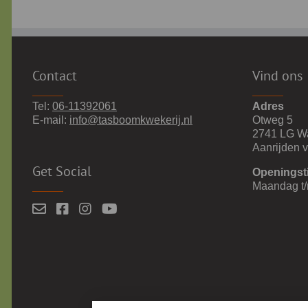
Contact
Vind ons
Tel:
06-11392061
Adres
E-mail:
info@tasboomkwekerij.nl
Otweg 5
2741 LG W
Aanrijden 
Get Social
Openingst
Maandag t/