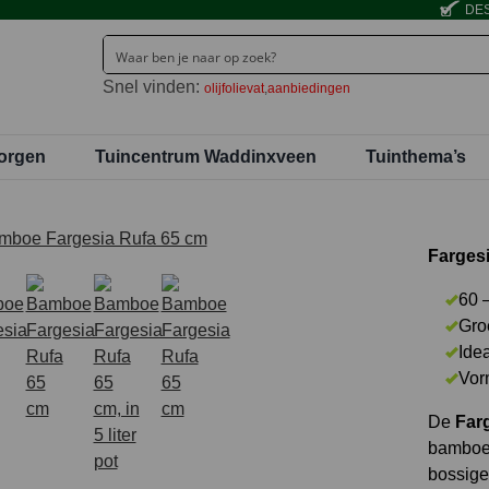
DES
Snel vinden:
olijfolievat
aanbiedingen
orgen
Tuincentrum Waddinxveen
Tuinthema’s
Fargesi
60 
Gro
Idea
Vor
De
Farg
bamboes
bossige 