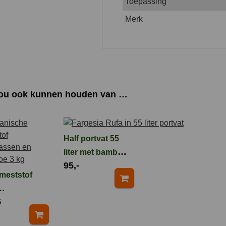
Toepassing
Merk
zou ook kunnen houden van …
Half portvat 55
liter met bamboe
95,-
Fargesia Rufa
meststof
5
rassen en
oe 3 kg