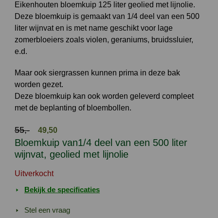
Eikenhouten bloemkuip 125 liter geolied met lijnolie.
Deze bloemkuip is gemaakt van 1/4 deel van een 500
liter wijnvat en is met name geschikt voor lage
zomerbloeiers zoals violen, geraniums, bruidssluier,
e.d.
Maar ook siergrassen kunnen prima in deze bak
worden gezet.
Deze bloemkuip kan ook worden geleverd compleet
met de beplanting of bloembollen.
Oorspronkelijke
Huidige
55,-
49,50
prijs
prijs
Bloemkuip van1/4 deel van een 500 liter
was:
is:
wijnvat, geolied met lijnolie
55,-.
49,50.
Uitverkocht
Bekijk de specificaties
Stel een vraag