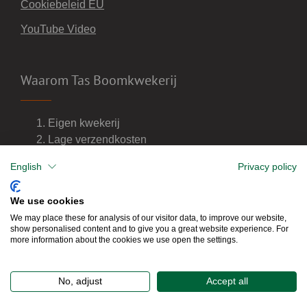
Cookiebeleid EU
YouTube Video
Waarom Tas Boomkwekerij
Eigen kwekerij
Lage verzendkosten
Import van wijnvaten
English
Privacy policy
Dealer van DCM meststoffen
We use cookies
We may place these for analysis of our visitor data, to improve our website,
show personalised content and to give you a great website experience. For
more information about the cookies we use open the settings.
No, adjust
Accept all