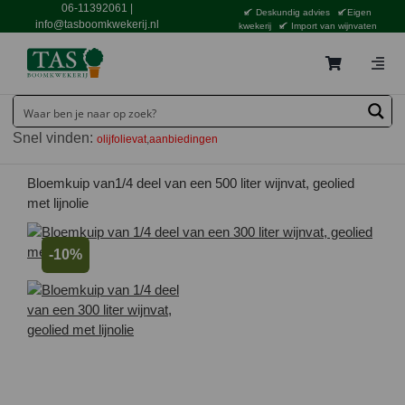
Ga
06-11392061
|
Deskundig advies
Eigen
naar
info@tasboomkwekerij.nl
kwekerij
Import van wijnvaten
inhoud
Togg
Navig
Home
Snel vinden:
olijfolievat
aanbiedingen
Contact en bestellen
Catalogus
Bloemkuip van1/4 deel van een 500 liter wijnvat, geolied
met lijnolie
Aanbiedingen
-10%
Bezorgen
Tuincentrum Waddinxveen
Service
Tuinthema’s