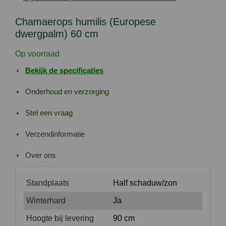
cm
aantal
Chamaerops humilis (Europese
dwergpalm) 60 cm
Op voorraad
Bekijk de specificaties
Onderhoud en verzorging
Stel een vraag
Verzendinformatie
Over ons
Standplaats
Half schaduw/zon
Winterhard
Ja
Hoogte bij levering
90 cm