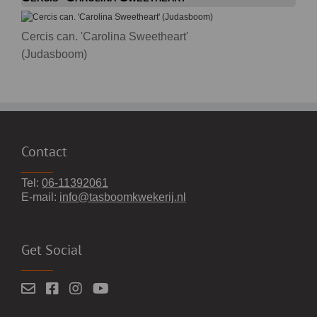
Cercis can. 'Carolina Sweetheart'
(Judasboom)
Contact
Tel:
06-11392061
E-mail:
info@tasboomkwekerij.nl
Get Social