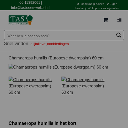
Ga
06-11392061
|
Deskundig advies
Eigen
naar
info@tasboomkwekerij.nl
kwekerij
Import van wijnvaten
inhoud
Togg
Navig
Home
Snel vinden:
olijfolievat
aanbiedingen
Contact en bestellen
Catalogus
Chamaerops humilis (Europese dwergpalm) 60 cm
Aanbiedingen
Bezorgen
Tuincentrum Waddinxveen
Service
Tuinthema’s
Chamaerops humilis in het kort