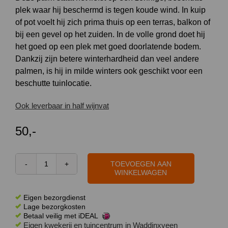
plek waar hij beschermd is tegen koude wind. In kuip
of pot voelt hij zich prima thuis op een terras, balkon of
bij een gevel op het zuiden. In de volle grond doet hij
het goed op een plek met goed doorlatende bodem.
Dankzij zijn betere winterhardheid dan veel andere
palmen, is hij in milde winters ook geschikt voor een
beschutte tuinlocatie.
Ook leverbaar in half wijnvat
50,-
TOEVOEGEN AAN
Chamaerops
WINKELWAGEN
humilis
(Europese
Eigen bezorgdienst
dwergpalm)
Lage bezorgkosten
Betaal veilig met iDEAL
60
Eigen kwekerij en tuincentrum in Waddinxveen