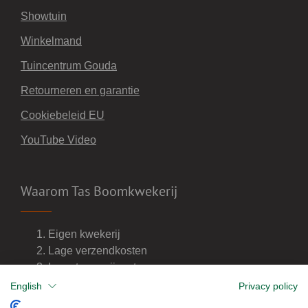
Showtuin
Winkelmand
Tuincentrum Gouda
Retourneren en garantie
Cookiebeleid EU
YouTube Video
Waarom Tas Boomkwekerij
Eigen kwekerij
Lage verzendkosten
Import van wijnvaten
Dealer van DCM meststoffen
English
Privacy policy