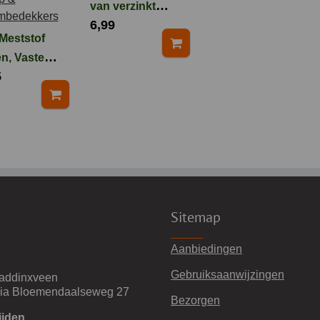
van verzinkt
6,99
staal met
Meststof
essenhouten
n, Vaste
handvat
5
en, Klimop
mbedekkers
Sitemap
Aanbiedingen
Gebruiksaanwijzingen
addinxveen
via Bloemendaalseweg 27
Bezorgen
ijden