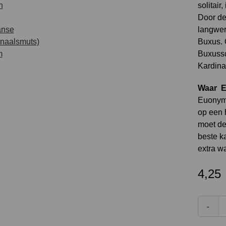
solitair
Door de
langwer
Buxus. 
Buxussc
Kardina
Waar
E
Euonym
op een h
moet de
beste k
extra wa
4,25