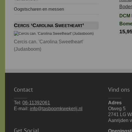
Oogstscharen en messen
DCM 
Bome
Cercis ‘Carolina Sweetheart’
15,9
Plant
en
Cercis can. 'Carolina Sweetheart'
Bode
(Judasboom)
3 kg
Contact
Vind ons
Tel:
06-11392061
Adres
E-mail:
info@tasboomkwekerij.nl
Otweg 5
2741 LG W
Aanrijden 
Get Social
Openingst