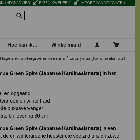
KUNDIG ADVIES
EIGEN KWEKERIJ
IMPORT VAN WIJNVATEN
Hoe kan ik…
Winkelmand
Hagen en wintergroene heesters
Euonymus (Kardinaalsmuts)
us Green Spire
(Japanse
Kardinaalsmuts)
in het
l en opgaand
tergroen en winterhard
de buxusvervanger
gte bij levering 30 cm
us Green Spire
(Japanse
Kardinaalsmuts)
is een
arde en wintergroene heester die veelzijdig is en zowel