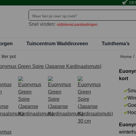
DES
Snel vinden:
olijfolievat
aanbiedingen
orgen
Tuincentrum Waddinxveen
Tuinthema’s
iter pot
Home
Euonym
kort
Sma
Win
Goe
Hoo
Euonym
winterh