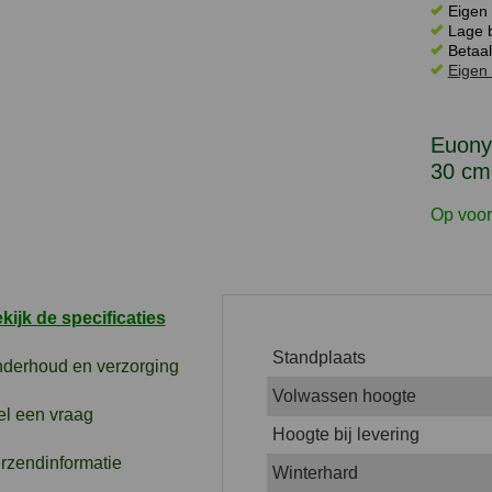
Eigen 
Lage b
Betaal
Eigen 
Euony
30 cm 
Op voor
kijk de specificaties
Standplaats
derhoud en verzorging
Volwassen hoogte
el een vraag
Hoogte bij levering
rzendinformatie
Winterhard