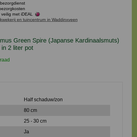
bezorgdienst
Spire
ezorgkosten
(Japanse
 veilig met iDEAL
kwekerij en tuincentrum in Waddinxveen
Kardinaalsmuts)
30
cm
mus Green Spire (Japanse Kardinaalsmuts)
in
in 2 liter pot
2
liter
raad
pot
aantal
Half schaduw/zon
80 cm
25 - 30 cm
Ja