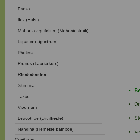
Fatsia
Ilex (Hulst)
Mahonia aquifolium (Mahoniestruik)
Liguster (Ligustrum)
Photinia
Prunus (Laurierkers)
Rhododendron
Skimmia
Be
Taxus
On
Viburnum
St
Leucothoe (Druifheide)
Nandina (Hemelse bamboe)
Ve
Coniferen