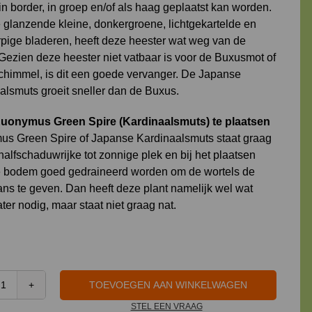
, in border, in groep en/of als haag geplaatst kan worden.
 glanzende kleine, donkergroene, lichtgekartelde en
pige bladeren, heeft deze heester wat weg van de
Gezien deze heester niet vatbaar is voor de Buxusmot of
himmel, is dit een goede vervanger. De Japanse
alsmuts groeit sneller dan de Buxus.
uonymus Green Spire
(
Kardinaalsmuts) te plaatsen
us Green Spire
of Japanse
Kardinaalsmuts staat graag
alfschaduwrijke tot zonnige plek en bij het plaatsen
 bodem goed gedraineerd worden om de wortels de
ans te geven. Dan heeft deze plant namelijk wel wat
ter nodig, maar staat niet graag nat.
TOEVOEGEN AAN WINKELWAGEN
Euonymus
STEL EEN VRAAG
Green