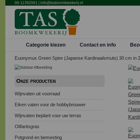
Ga
06-11392061
|
info@tasboomkwekerij.nl
naar
inhoud
Categorie kiezen
Contact en info
Bez
Euonymus Green Spire (Japanse Kardinaalsmuts) 30 cm in 2 l
Onze producten
Wijnvaten uit voorraad
Eiken vaten voor de hobbybrouwer
Wijnvaten beplant voor uw terras
Olifantsgras
Potgrond en bemesting