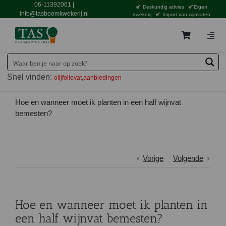
Ga
06-11392061
|
Deskundig advies
Eigen
naar
info@tasboomkwekerij.nl
kwekerij
Import van wijnvaten
inhoud
Togg
Navig
Home
Snel vinden:
olijfolievat
aanbiedingen
Contact en bestellen
Catalogus
Hoe en wanneer moet ik planten in een half wijnvat
bemesten?
Aanbiedingen
Bezorgen
Vorige
Volgende
Tuincentrum Waddinxveen
Service
Hoe en wanneer moet ik planten in
Tuinthema’s
een half wijnvat bemesten?