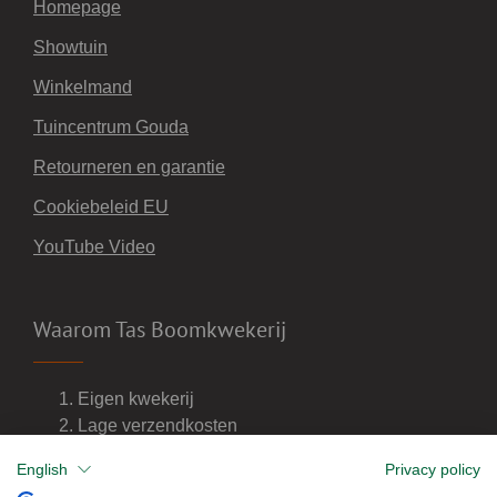
Homepage
Showtuin
Winkelmand
Tuincentrum Gouda
Retourneren en garantie
Cookiebeleid EU
YouTube Video
Waarom Tas Boomkwekerij
Eigen kwekerij
Lage verzendkosten
Import van wijnvaten
English
Privacy policy
Dealer van DCM meststoffen