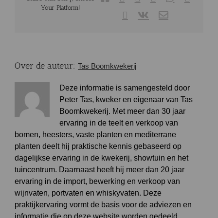
een
Your Platform!
half
Pinterest
Vk
E-
mail
wijnvat
bemesten?
Over de auteur:
Tas Boomkwekerij
Deze informatie is samengesteld door
Peter Tas, kweker en eigenaar van Tas
Boomkwekerij. Met meer dan 30 jaar
ervaring in de teelt en verkoop van
bomen, heesters, vaste planten en mediterrane
planten deelt hij praktische kennis gebaseerd op
dagelijkse ervaring in de kwekerij, showtuin en het
tuincentrum. Daarnaast heeft hij meer dan 20 jaar
ervaring in de import, bewerking en verkoop van
wijnvaten, portvaten en whiskyvaten. Deze
praktijkervaring vormt de basis voor de adviezen en
informatie die op deze website worden gedeeld.