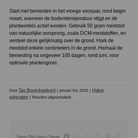
Start met bemesten in het vroege voorjaar, rond begin
maart, wanneer de bodemtemperatuur stijgt en de
plantwortels actief worden. Gebruik 50 gram meststof
van natuurlijke oorsprong, zoals DCM-meststoffen, en
verdeel deze gelijkmatig over de grond. Hark de
meststof enkele centimeters in de grond. Herhaal de
bemesting na ongeveer 100 dagen, rond juni, voor
optimale plantengroei.
Tas Boomkwekerij
Halve
Door
|
januari 3rd, 2025
|
voor
wijnvaten
|
Reacties uitgeschakeld
Hoe
en
wanneer
moet
ik
planten
in
Facebook
X
Reddit
LinkedIn
WhatsApp
Tumblr
Share This Story, Choose