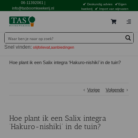
Ga
06-11392061
|
Deskundig advies
Eigen
naar
info@tasboomkwekerij.nl
kwekerij
Import van wijnvaten
inhoud
Togg
Navig
Home
Snel vinden:
olijfolievat
aanbiedingen
Contact en bestellen
Catalogus
Hoe plant ik een Salix integra ‘Hakuro-nishiki’ in de tuin?
Aanbiedingen
Bezorgen
Vorige
Volgende
Tuincentrum Waddinxveen
Service
Hoe plant ik een Salix integra
Tuinthema’s
‘Hakuro-nishiki’ in de tuin?