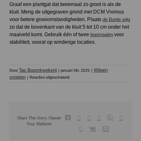
Graaf een plantgat dat tweemaal zo groot is als de
kluit. Meng de uitgegraven grond met DCM Vivimus
voor betere groeiomstandigheden. Plaats
de Bonte wilg
zo dat de bovenkant van de kluit 5 tot 10 cm onder het
maaiveld komt. Gebruik één of twee
boompalen
voor
stabiliteit, vooral op winderige locaties.
Tas Boomkwekerij
Wilgen
Door
|
januari 5th, 2025
|
voor
snoeien
|
Reacties uitgeschakeld
Hoe
plant
ik
een
Salix
integra
‘Hakuro-
Facebook
X
Reddit
LinkedIn
WhatsApp
Tumblr
Share This Story, Choose
nishiki’
Your Platform!
in
Pinterest
Vk
E-
mail
de
tuin?