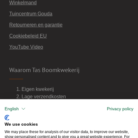
Winkelmand
Tuincentrum Gouda
Retourneren en garantie
Cookiebeleid EU
YouTube Video
Waarom Tas Boomkwekerij
Eigen kwekerij
Lage verzendkosten
Import van wijnvaten
English
Privacy policy
Dealer van DCM meststoffen
We use cookies
We may place these for analysis of our visitor data, to improve our website,
show personalised content and to give you a great website experience. For