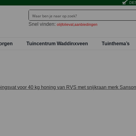
DES
Snel vinden:
olijfolievat
aanbiedingen
orgen
Tuincentrum Waddinxveen
Tuinthema’s