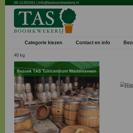
Ga
06-11392061
|
info@tasboomkwekerij.nl
naar
inhoud
Categorie kiezen
Contact en info
Bez
40 kg