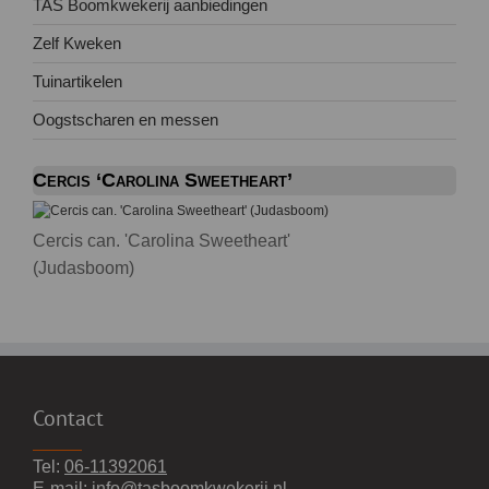
TAS Boomkwekerij aanbiedingen
Zelf Kweken
Tuinartikelen
Oogstscharen en messen
Cercis ‘Carolina Sweetheart’
Cercis can. 'Carolina Sweetheart'
(Judasboom)
Contact
Tel:
06-11392061
E-mail:
info@tasboomkwekerij.nl