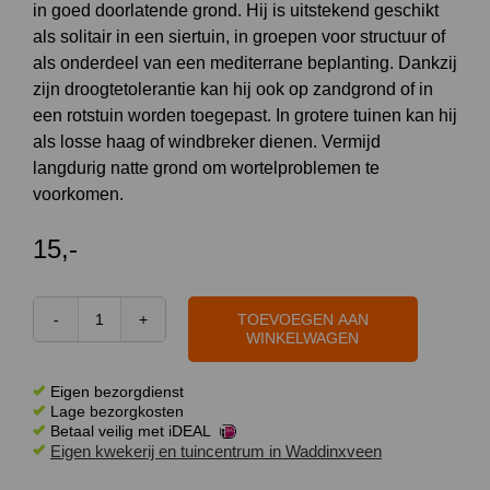
in goed doorlatende grond. Hij is uitstekend geschikt
als solitair in een siertuin, in groepen voor structuur of
als onderdeel van een mediterrane beplanting. Dankzij
zijn droogtetolerantie kan hij ook op zandgrond of in
een rotstuin worden toegepast. In grotere tuinen kan hij
als losse haag of windbreker dienen. Vermijd
langdurig natte grond om wortelproblemen te
voorkomen.
15,-
TOEVOEGEN AAN
Juniperus
WINKELWAGEN
chinensis
'Blue
Eigen bezorgdienst
Alps'
Lage bezorgkosten
Betaal veilig met iDEAL
50
Eigen kwekerij en tuincentrum in Waddinxveen
cm
aantal