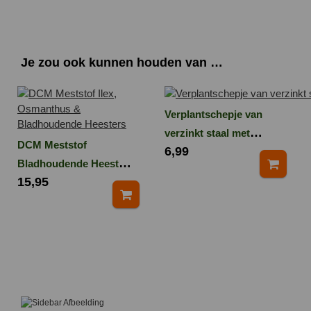
Je zou ook kunnen houden van …
Verplantschepje van
verzinkt staal met
DCM Meststof
6,99
essenhouten handvat
Bladhoudende Heesters
15,95
3 kg