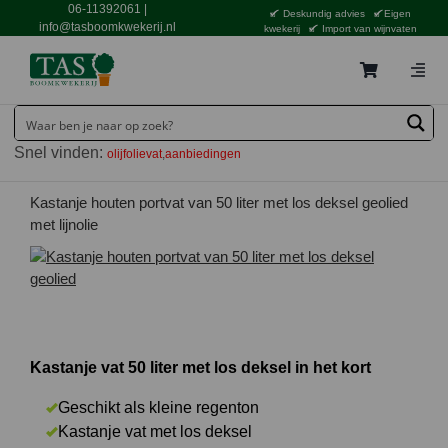
Ga
06-11392061
|
Deskundig advies
Eigen
naar
info@tasboomkwekerij.nl
kwekerij
Import van wijnvaten
inhoud
Togg
Navig
Home
Snel vinden:
olijfolievat
aanbiedingen
Contact en bestellen
Catalogus
Kastanje houten portvat van 50 liter met los deksel geolied
met lijnolie
Aanbiedingen
Bezorgen
Tuincentrum Waddinxveen
Service
Kastanje vat 50 liter met los deksel in het kort
Tuinthema’s
Geschikt als kleine regenton
Kastanje vat met los deksel