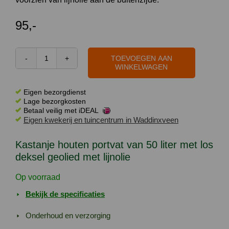
95,-
TOEVOEGEN AAN
Kastanje
WINKELWAGEN
houten
portvat
Eigen bezorgdienst
van
Lage bezorgkosten
Betaal veilig met iDEAL
50
Eigen kwekerij en tuincentrum in Waddinxveen
liter
met
Kastanje houten portvat van 50 liter met los
los
deksel geolied met lijnolie
deksel
geolied
Op voorraad
met
Bekijk de specificaties
lijnolie
aantal
Onderhoud en verzorging