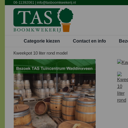
Ga
06-11392061
|
info@tasboomkwekerij.nl
naar
inhoud
Categorie kiezen
Contact en info
Bez
Kweekpot 10 liter rond model