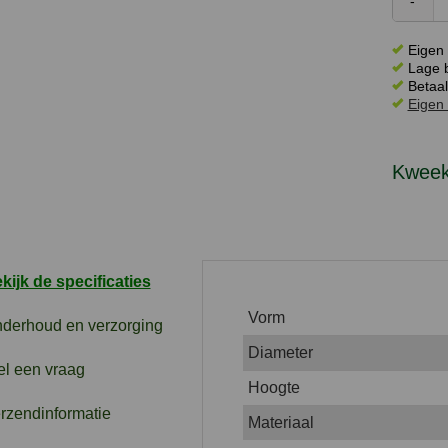
Eigen 
Lage b
Betaal
Eigen 
Kweekp
kijk de specificaties
Vorm
derhoud en verzorging
Diameter
el een vraag
Hoogte
rzendinformatie
Materiaal