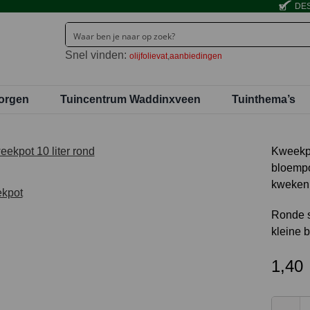
DES
Snel vinden:
olijfolievat
aanbiedingen
orgen
Tuincentrum Waddinxveen
Tuinthema’s
Kweekpo
bloempot
kweken
Ronde st
kleine 
1,40