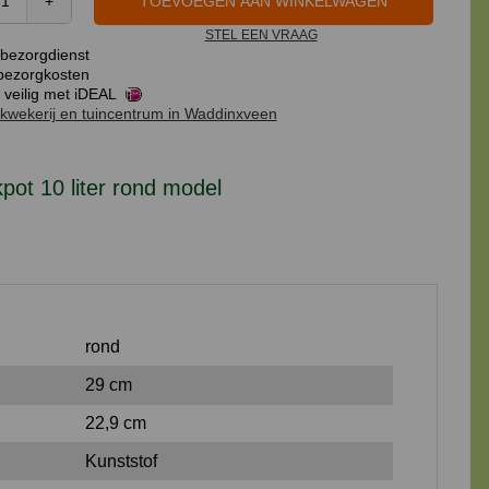
TOEVOEGEN AAN WINKELWAGEN
Kweekpot
STEL EEN VRAAG
10
bezorgdienst
liter
ezorgkosten
rond
 veilig met iDEAL
kwekerij en tuincentrum in Waddinxveen
model
aantal
ot 10 liter rond model
rond
29 cm
22,9 cm
Kunststof