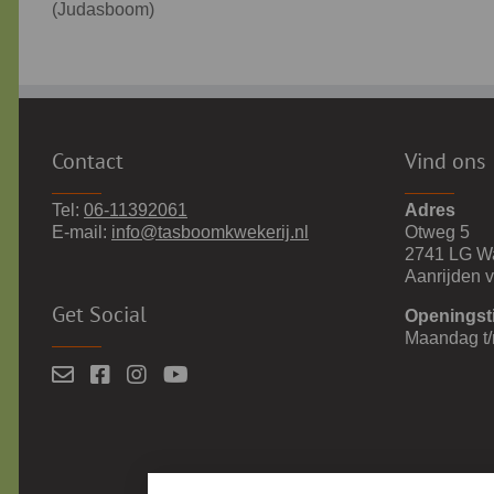
(Judasboom)
Contact
Vind ons
Tel:
06-11392061
Adres
E-mail:
info@tasboomkwekerij.nl
Otweg 5
2741 LG W
Aanrijden 
Get Social
Openingst
Maandag t/