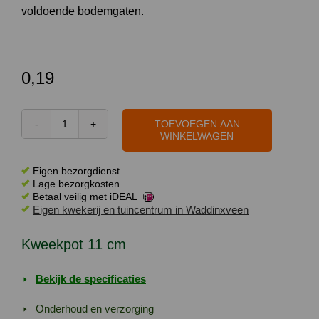
voldoende bodemgaten.
0,19
TOEVOEGEN AAN
Kweekpot
WINKELWAGEN
11
cm
Eigen bezorgdienst
aantal
Lage bezorgkosten
Betaal veilig met iDEAL
Eigen kwekerij en tuincentrum in Waddinxveen
Kweekpot 11 cm
Bekijk de specificaties
Onderhoud en verzorging