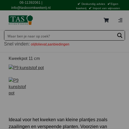
Ga
06-11392061
|
Deskundig advies
Eigen
naar
info@tasboomkwekerij.nl
kwekerij
Import van wijnvaten
inhoud
Togg
Navig
Home
Snel vinden:
olijfolievat
aanbiedingen
Contact en bestellen
Catalogus
Kweekpot 11 cm
Aanbiedingen
Bezorgen
Tuincentrum Waddinxveen
Service
Tuinthema’s
Ideaal voor het kweken van kleine plantjes zoals
zaailingen en verspeende planten. Voorzien van