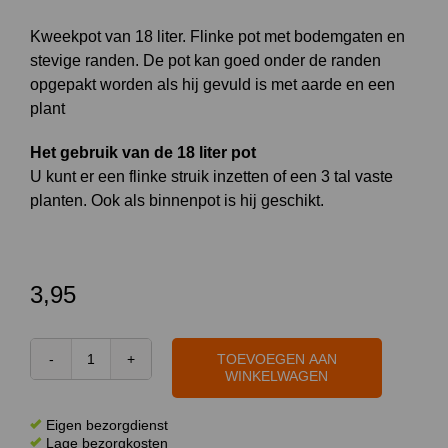
Kweekpot van 18 liter. Flinke pot met bodemgaten en
stevige randen. De pot kan goed onder de randen
opgepakt worden als hij gevuld is met aarde en een
plant
Het gebruik van de 18 liter pot
U kunt er een flinke struik inzetten of een 3 tal vaste
planten. Ook als binnenpot is hij geschikt.
3,95
TOEVOEGEN AAN
Kweekpot
WINKELWAGEN
18
liter
Eigen bezorgdienst
aantal
Lage bezorgkosten