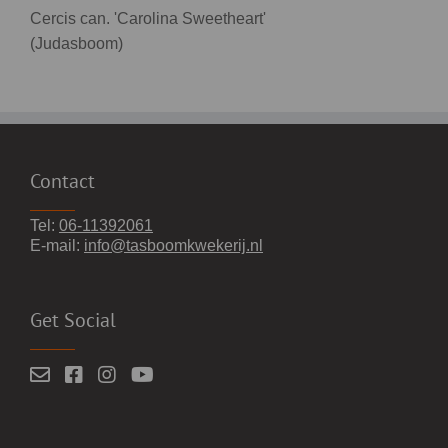
Cercis can. 'Carolina Sweetheart'
(Judasboom)
Contact
Tel:
06-11392061
E-mail:
info@tasboomkwekerij.nl
Get Social