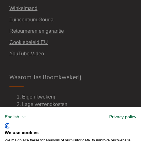
Winkelmand
Tuincentrum Gouda
Retourneren en garantie
Cookiebeleid EU
YouTube Video
Waarom Tas Boomkwekerij
Eigen kwekerij
Lage verzendkosten
Import van wijnvaten
English
Privacy policy
Dealer van DCM meststoffen
We use cookies
We may place these for analysis of our visitor data, to improve our website,