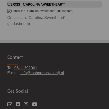
Cercis ‘Carolina Sweetheart’
Cercis can. 'Carolina Sweetheart'
(Judasboom)
Contact
Tel:
06-11392061
E-mail:
info@tasboomkwekerij.nl
Get Social