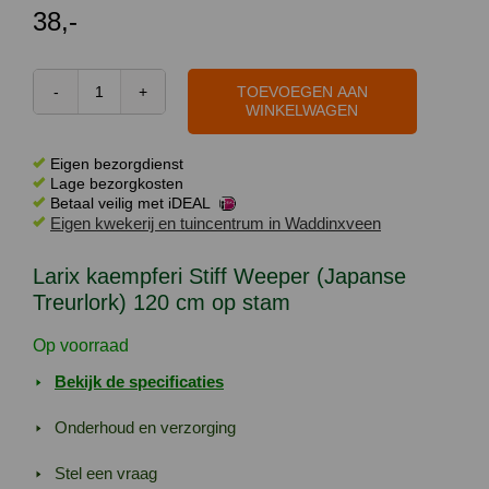
38,-
TOEVOEGEN AAN
Larix
WINKELWAGEN
kaempferi
Stiff
Eigen bezorgdienst
Weeper
Lage bezorgkosten
Betaal veilig met iDEAL
(Japanse
Eigen kwekerij en tuincentrum in Waddinxveen
Treurlork)
120
Larix kaempferi Stiff Weeper (Japanse
cm
Treurlork) 120 cm op stam
op
stam
Op voorraad
aantal
Bekijk de specificaties
Onderhoud en verzorging
Stel een vraag