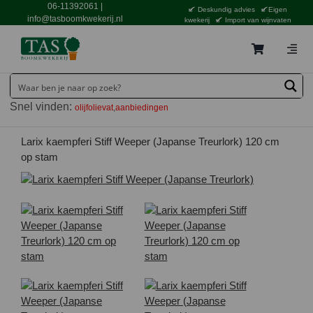
Ga
06-11392061
|
Deskundig advies
Eigen
naar
info@tasboomkwekerij.nl
kwekerij
Import van wijnvaten
inhoud
Togg
Navig
Home
Snel vinden:
olijfolievat
aanbiedingen
Contact en bestellen
Catalogus
Larix kaempferi Stiff Weeper (Japanse Treurlork) 120 cm
op stam
Aanbiedingen
Bezorgen
Tuincentrum Waddinxveen
Service
Tuinthema’s