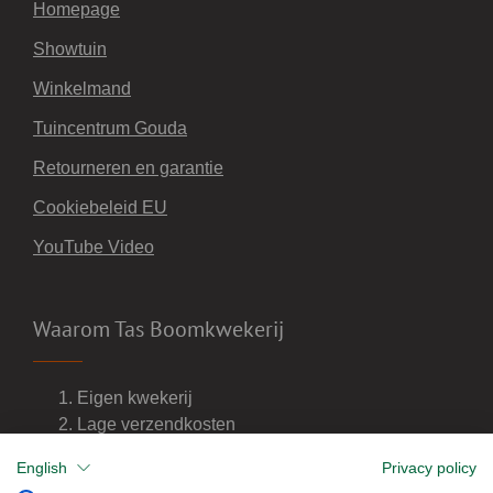
Homepage
Showtuin
Winkelmand
Tuincentrum Gouda
Retourneren en garantie
Cookiebeleid EU
YouTube Video
Waarom Tas Boomkwekerij
Eigen kwekerij
Lage verzendkosten
Import van wijnvaten
English
Privacy policy
Dealer van DCM meststoffen