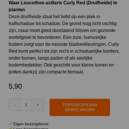
Waar Leucothoe axillaris Curly Red (Druifheide) te
planten
Deze druifheide staat het liefst op een plek in
halfschaduw tot schaduw. De grond mag licht vochtig
zijn, maar moet goed doorlatend blijven om gezonde
wortelgroei te bevorderen. Een zure, humusrijke
bodem zorgt voor de mooiste bladverkleuringen. Curly
Red komt perfect tot zijn recht in schaduwrijke borders,
onder bomen, langs paden of als sierlijke
bodembedekker. Ook geschikt voor kleine tuinen en
potten dankzij zijn compacte formaat.
5,90
TOEVOEGEN AAN
Leucothoe
WINKELWAGEN
axillaris
Curly
Eigen bezorgdienst
Red