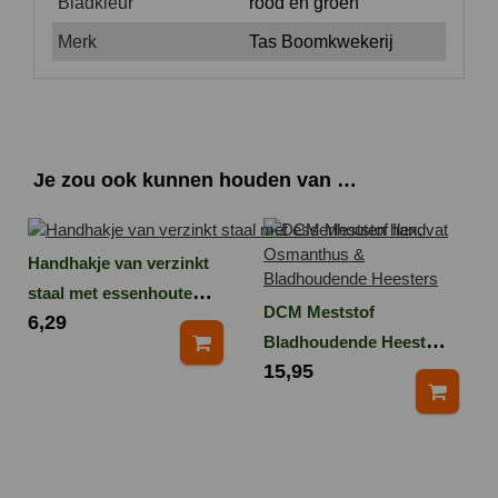
Bladkleur
rood en groen
Merk
Tas Boomkwekerij
Je zou ook kunnen houden van …
Handhakje van verzinkt
staal met essenhouten
DCM Meststof
6,29
handvat
Bladhoudende Heesters
15,95
3 kg