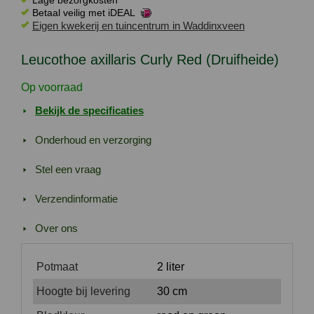
Lage bezorgkosten
Betaal veilig met iDEAL
(Druifheide)
Eigen kwekerij en tuincentrum in Waddinxveen
aantal
Leucothoe axillaris Curly Red (Druifheide)
Op voorraad
Bekijk de specificaties
Onderhoud en verzorging
Stel een vraag
Verzendinformatie
Over ons
Potmaat
2 liter
Hoogte bij levering
30 cm