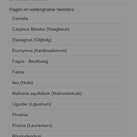
Hagen en wintergroene heesters
Camelia
Carpinus Betulus (Haagbeuk)
Elaeagnus (Olijfwilg)
Euonymus (Kardinaalsmuts)
Fagus - Beukhaag
Fatsia
Ilex (Hulst)
Mahonia aquifolium (Mahoniestruik)
Liguster (Ligustrum)
Photinia
Prunus (Laurierkers)
Rhododendron