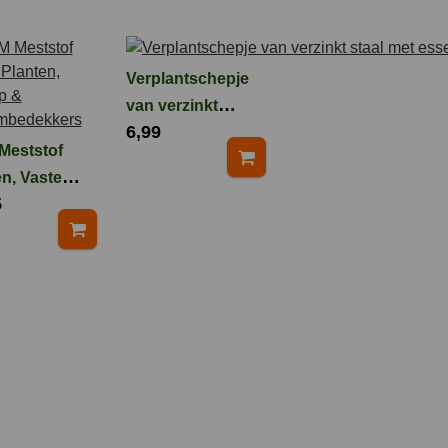
Verplantschepje
van verzinkt
6,99
staal met
Meststof
essenhouten
n, Vaste
handvat
5
en, Klimop
mbedekkers