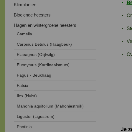
Be
Klimplanten
Bloeiende heesters
On
Hagen en wintergroene heesters
St
Camelia
Ve
Carpinus Betulus (Haagbeuk)
Ov
Elaeagnus (Olijfwilg)
Euonymus (Kardinaalsmuts)
Fagus - Beukhaag
Fatsia
Ilex (Hulst)
Mahonia aquifolium (Mahoniestruik)
Liguster (Ligustrum)
Photinia
Je 