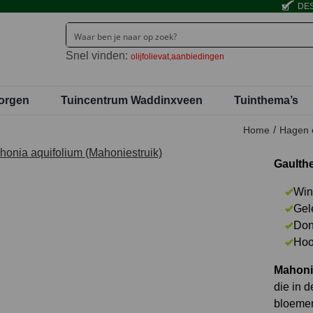
DES
Snel vinden:
olijfolievat
aanbiedingen
orgen
Tuincentrum Waddinxveen
Tuinthema’s
Home
Hagen 
Gaulthe
Win
Gel
Don
Hoo
Mahonia
die in d
bloemen