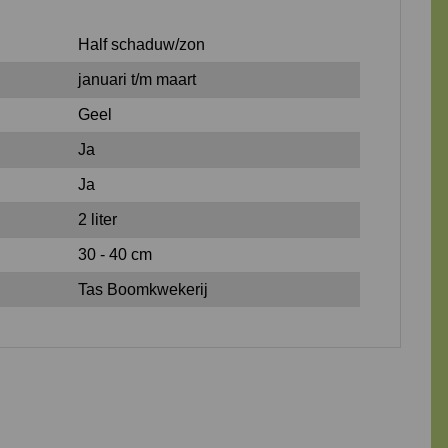
Half schaduw/zon
januari t/m maart
Geel
Ja
Ja
2 liter
30 - 40 cm
Tas Boomkwekerij