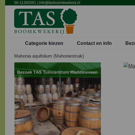
Ga
06-11392061
|
info@tasboomkwekerij.nl
naar
inhoud
Categorie kiezen
Contact en info
Bez
Mahonia aquifolium (Mahoniestruik)