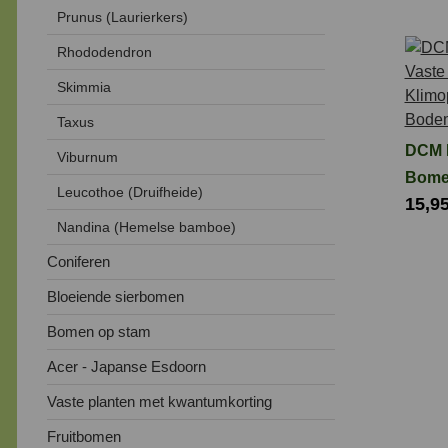
Prunus (Laurierkers)
Rhododendron
Skimmia
Taxus
DCM 
Viburnum
Bome
Leucothoe (Druifheide)
15,9
Plant
Nandina (Hemelse bamboe)
en
Bode
Coniferen
3 kg
Bloeiende sierbomen
Bomen op stam
Acer - Japanse Esdoorn
Vaste planten met kwantumkorting
Fruitbomen