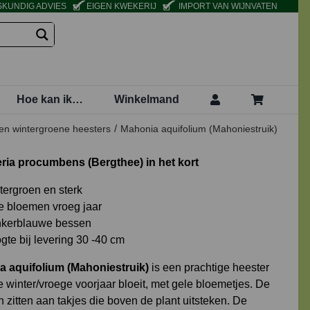
KUNDIG ADVIES
EIGEN KWEKERIJ
IMPORT VAN WIJNVATEN
Hoe kan ik…
Winkelmand
en wintergroene heesters
Mahonia aquifolium (Mahoniestruik)
ria procumbens (Bergthee) in het kort
tergroen en sterk
e bloemen vroeg jaar
kerblauwe bessen
gte bij levering 30 -40 cm
 aquifolium (Mahoniestruik)
is een prachtige heester
e winter/vroege voorjaar bloeit, met gele bloemetjes. De
 zitten aan takjes die boven de plant uitsteken. De