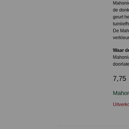
Mahonies
de donke
geurt he
tuinlie
De Mahon
verkleu
Waar de
Mahonia 
doorlat
7,75
Mahoni
Uitverk