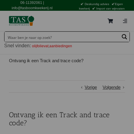
Ga
06-11392061
|
Deskundig advies
Eigen
naar
info@tasboomkwekerij.nl
kwekerij
Import van wijnvaten
inhoud
Togg
Navig
Home
Snel vinden:
olijfolievat
aanbiedingen
Contact en bestellen
Catalogus
Ontvang ik een Track and trace code?
Aanbiedingen
Bezorgen
Vorige
Volgende
Tuincentrum Waddinxveen
Service
Ontvang ik een Track and trace
Tuinthema’s
code?