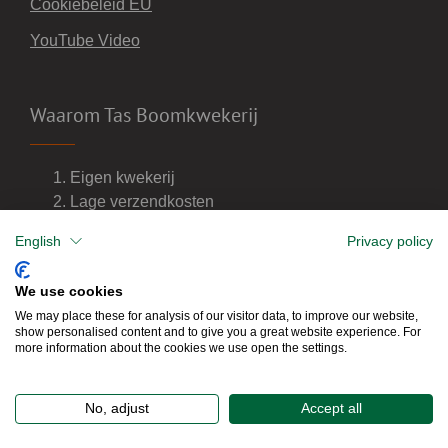
Cookiebeleid EU
YouTube Video
Waarom Tas Boomkwekerij
Eigen kwekerij
Lage verzendkosten
Import van wijnvaten
English
Privacy policy
Dealer van DCM meststoffen
We use cookies
We may place these for analysis of our visitor data, to improve our website,
show personalised content and to give you a great website experience. For
more information about the cookies we use open the settings.
No, adjust
Accept all