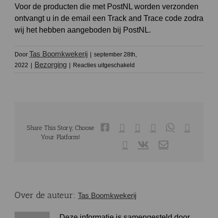
Voor de producten die met PostNL worden verzonden
ontvangt u in de email een Track and Trace code zodra
wij het hebben aangeboden bij PostNL.
Tas Boomkwekerij
Door
|
september 28th,
voor
Bezorging
2022
|
|
Reacties uitgeschakeld
Ontvang
ik
een
Track
and
trace
code?
Facebook
X
Reddit
LinkedIn
WhatsApp
Tumblr
Share This Story, Choose
Your Platform!
Pinterest
Vk
E-
mail
Over de auteur:
Tas Boomkwekerij
Deze informatie is samengesteld door