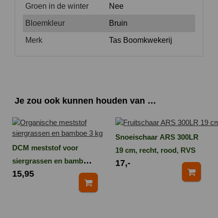
Groen in de winter
Nee
Bloemkleur
Bruin
Merk
Tas Boomkwekerij
Je zou ook kunnen houden van …
Snoeischaar ARS 300LR
DCM meststof voor
19 cm, recht, rood, RVS
siergrassen en bamboe
17,-
15,95
3 kg