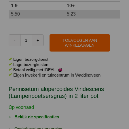
1-9
10+
5,50
5,23
TOEVOEGEN AAN
Pennisetum
WINKELWAGEN
alopercoides
Viridescens
Eigen bezorgdienst
(Lampenpoetsersgras)
Lage bezorgkosten
Betaal veilig met iDEAL
in
Eigen kwekerij en tuincentrum in Waddinxveen
2
liter
Pennisetum alopercoides Viridescens
pot
(Lampenpoetsersgras) in 2 liter pot
aantal
Op voorraad
Bekijk de specificaties
Onderhoud en verzorging