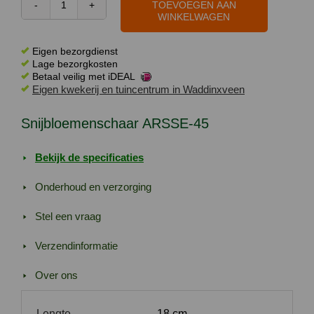
TOEVOEGEN AAN
23,50.
19,50.
Snijbloemenschaar
WINKELWAGEN
ARSSE-
45
Eigen bezorgdienst
aantal
Lage bezorgkosten
Betaal veilig met iDEAL
Eigen kwekerij en tuincentrum in Waddinxveen
Snijbloemenschaar ARSSE-45
Bekijk de specificaties
Onderhoud en verzorging
Stel een vraag
Verzendinformatie
Over ons
Lengte
18 cm