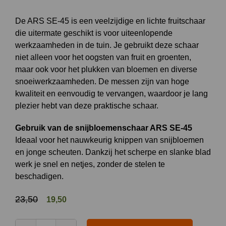
De ARS SE-45 is een veelzijdige en lichte fruitschaar
die uitermate geschikt is voor uiteenlopende
werkzaamheden in de tuin. Je gebruikt deze schaar
niet alleen voor het oogsten van fruit en groenten,
maar ook voor het plukken van bloemen en diverse
snoeiwerkzaamheden. De messen zijn van hoge
kwaliteit en eenvoudig te vervangen, waardoor je lang
plezier hebt van deze praktische schaar.
Gebruik van de snijbloemenschaar ARS SE-45
Ideaal voor het nauwkeurig knippen van snijbloemen
en jonge scheuten. Dankzij het scherpe en slanke blad
werk je snel en netjes, zonder de stelen te
beschadigen.
Oorspronkelijke
Huidige
23,50
19,50
prijs
prijs
was:
is: