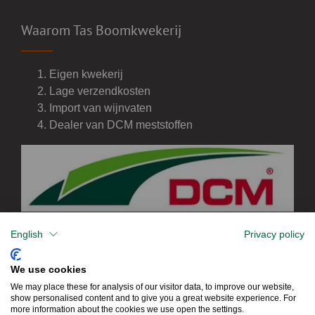
Waarom Tas Boomkwekerij
Eigen kwekerij
Lage verzendkosten
Import van wijnvaten
Dealer van DCM meststoffen
English
Privacy policy
We use cookies
We may place these for analysis of our visitor data, to improve our website,
show personalised content and to give you a great website experience. For
more information about the cookies we use open the settings.