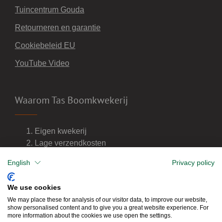
Tuincentrum Gouda
Retourneren en garantie
Cookiebeleid EU
YouTube Video
Waarom Tas Boomkwekerij
Eigen kwekerij
Lage verzendkosten
Import van wijnvaten
English
Privacy policy
Dealer van DCM meststoffen
We use cookies
We may place these for analysis of our visitor data, to improve our website,
show personalised content and to give you a great website experience. For
more information about the cookies we use open the settings.