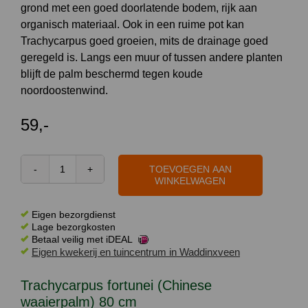
grond met een goed doorlatende bodem, rijk aan
organisch materiaal. Ook in een ruime pot kan
Trachycarpus goed groeien, mits de drainage goed
geregeld is. Langs een muur of tussen andere planten
blijft de palm beschermd tegen koude
noordoostenwind.
59,-
TOEVOEGEN AAN
Trachycarpus
WINKELWAGEN
fortunei
(Chinese
Eigen bezorgdienst
waaierpalm)
Lage bezorgkosten
Betaal veilig met iDEAL
80
Eigen kwekerij en tuincentrum in Waddinxveen
cm
aantal
Trachycarpus fortunei (Chinese
waaierpalm) 80 cm