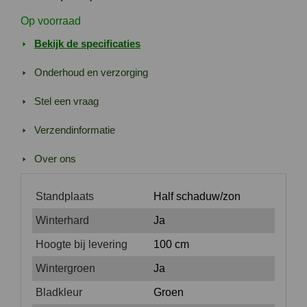
Op voorraad
Bekijk de specificaties
Onderhoud en verzorging
Stel een vraag
Verzendinformatie
Over ons
Standplaats
Half schaduw/zon
Winterhard
Ja
Hoogte bij levering
100 cm
Wintergroen
Ja
Bladkleur
Groen