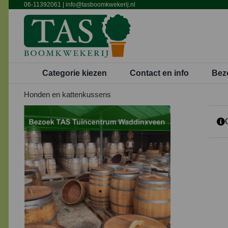
Ga
06-11392061
|
info@tasboomkwekerij.nl
naar
inhoud
Categorie kiezen
Contact en info
Bez
Honden en kattenkussens