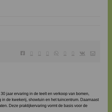
Facebook
X
Reddit
LinkedIn
WhatsApp
Tumblr
Pinterest
Vk
E-
mail
0 jaar ervaring in de teelt en verkoop van bomen,
g in de kwekerij, showtuin en het tuincentrum. Daarnaast
aten. Deze praktijkervaring vormt de basis voor de