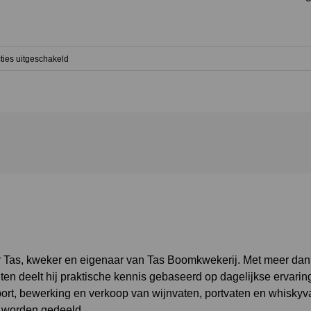
voor
ties uitgeschakeld
Welke
takken
moet
ik
verwijderen
tijdens
het
snoeien?
 Tas, kweker en eigenaar van Tas Boomkwekerij. Met meer dan 3
ten deelt hij praktische kennis gebaseerd op dagelijkse ervarin
mport, bewerking en verkoop van wijnvaten, portvaten en whiskyv
e worden gedeeld.