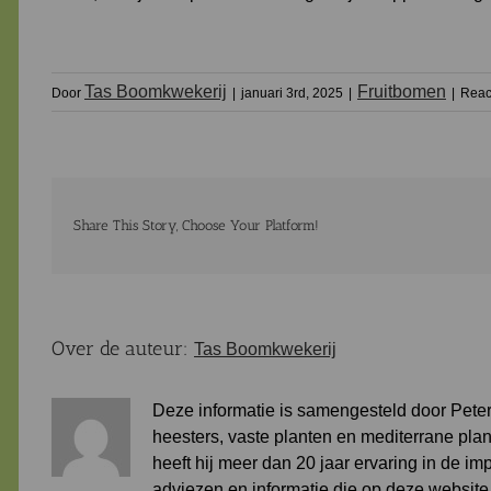
Tas Boomkwekerij
Fruitbomen
Door
|
januari 3rd, 2025
|
|
Reac
Share This Story, Choose Your Platform!
Over de auteur:
Tas Boomkwekerij
Deze informatie is samengesteld door Peter
heesters, vaste planten en mediterrane plan
heeft hij meer dan 20 jaar ervaring in de i
adviezen en informatie die op deze websit