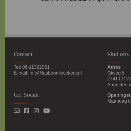
Contact
Vind ons
Tel:
06-11392061
Adres
E-mail:
info@tasboomkwekerij.nl
Otweg 5
2741 LG W
Aanrijden 
Get Social
Openingst
Maandag t/