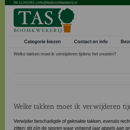
Ga
06-11392061
|
info@tasboomkwekerij.nl
naar
inhoud
Categorie kiezen
Contact en info
Bez
Welke takken moet ik verwijderen tijdens het snoeien?
Welke takken moet ik verwijderen tij
Verwijder beschadigde of geknakte takken, evenals recht
zitten; dit zijn de sporen waar volgend jaar appels aan