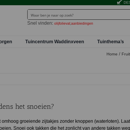
DES
Snel vinden:
olijfolievat
aanbiedingen
orgen
Tuincentrum Waddinxveen
Tuinthema’s
Home
Fru
dens het snoeien?
 omhoog groeiende zijtakjes zonder knoppen (waterloten). Laat
 groeien. Snoei ook takken die het zonlicht van andere takken w