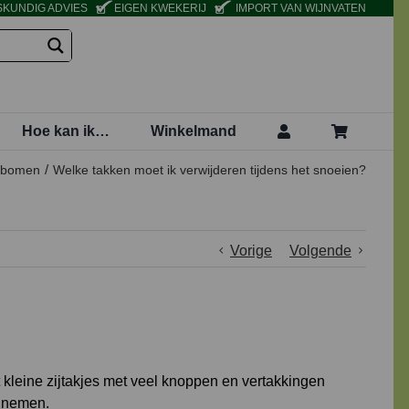
KUNDIG ADVIES
EIGEN KWEKERIJ
IMPORT VAN WIJNVATEN
Hoe kan ik…
Winkelmand
itbomen
Welke takken moet ik verwijderen tijdens het snoeien?
Vorige
Volgende
 kleine zijtakjes met veel knoppen en vertakkingen
egnemen.