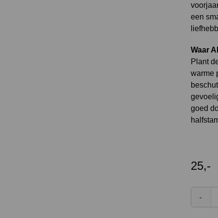
voorjaar
een sma
liefhebb
Waar Ab
Plant d
warme p
beschut
gevoelig
goed doo
halfstam
25,-