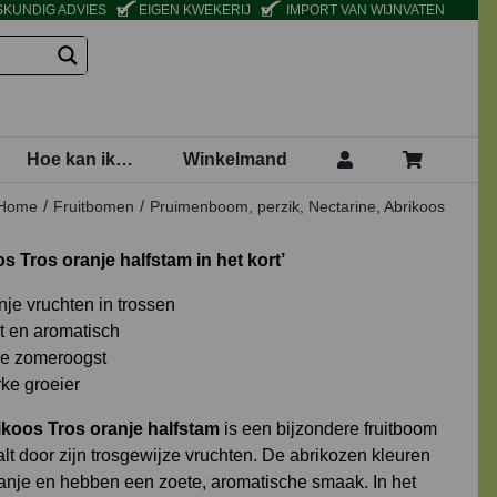
KUNDIG ADVIES
EIGEN KWEKERIJ
IMPORT VAN WIJNVATEN
Hoe kan ik…
Winkelmand
Home
Fruitbomen
Pruimenboom, perzik, Nectarine, Abrikoos
s Tros oranje halfstam in het kort’
nje vruchten in trossen
t en aromatisch
ke zomeroogst
rke groeier
ikoos Tros oranje halfstam
is een bijzondere fruitboom
lt door zijn trosgewijze vruchten. De abrikozen kleuren
anje en hebben een zoete, aromatische smaak. In het