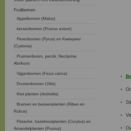
Fruitbomen
Appelbomen (Malus)
kersenbomen (Prunus avium)
Perenbomen (Pyrus) en Kweepeer
(Cydonia)
Pruimenboom, perzik, Nectarine,
Abrikoos
Vijgenbomen (Ficus carica)
Be
Druivenbomen (Vitis)
On
Kiwi planten (Actinidia)
St
Bramen en bessenplanten (Ribes en
Rubus)
Ve
Pistache, hazelnootplanten (Corylus) en
Ov
Amandelplanten (Prunus)