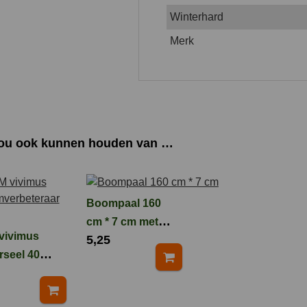
Winterhard
Merk
zou ook kunnen houden van …
Boompaal 160
cm * 7 cm met
vivimus
5,25
FSC keurmerk
rseel 40