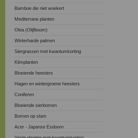
Bamboe die niet woekert
Mediterrane planten
Olea (Olijfboom)
Winterharde palmen
Siergrassen met kwantumkorting
Klimplanten
Bloeiende heesters
Hagen en wintergroene heesters
Coniferen
Bloeiende sierbomen
Bomen op stam
Acer - Japanse Esdoorn
Vaste planten met kwantumkorting