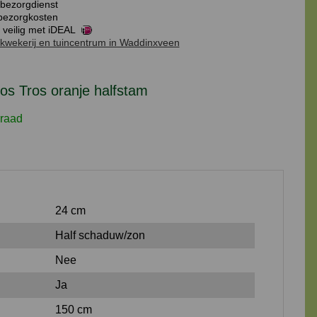
bezorgdienst
oranje
ezorgkosten
halfstam
 veilig met iDEAL
kwekerij en tuincentrum in Waddinxveen
aantal
os Tros oranje halfstam
raad
24 cm
Half schaduw/zon
Nee
Ja
150 cm