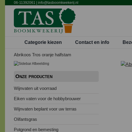
Ga
06-11392061
|
info@tasboomkwekerij.nl
naar
inhoud
Categorie kiezen
Contact en info
Bez
Abrikoos Tros oranje halfstam
Onze producten
Wijnvaten uit voorraad
Eiken vaten voor de hobbybrouwer
Wijnvaten beplant voor uw terras
Olifantsgras
Potgrond en bemesting