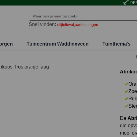
DES
Snel vinden:
olijfolievat
aanbiedingen
orgen
Tuincentrum Waddinxveen
Tuinthema’s
Abrikoo
Ora
Zoe
Rij
Ste
De
Abr
die opva
mooi or