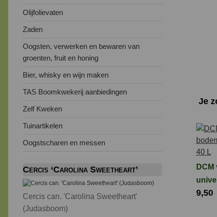
Olijfolievaten
Zaden
Oogsten, verwerken en bewaren van
groenten, fruit en honing
Bier, whisky en wijn maken
TAS Boomkwekerij aanbiedingen
Je 
Zelf Kweken
Tuinartikelen
Oogstscharen en messen
DCM 
Cercis ‘Carolina Sweetheart’
unive
9,50
liter
Cercis can. 'Carolina Sweetheart'
(Judasboom)