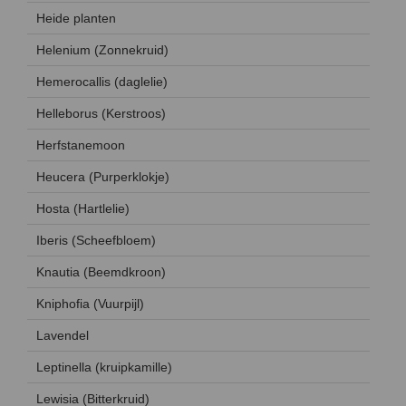
Heide planten
Helenium (Zonnekruid)
Hemerocallis (daglelie)
Helleborus (Kerstroos)
Herfstanemoon
Heucera (Purperklokje)
Hosta (Hartlelie)
Iberis (Scheefbloem)
Knautia (Beemdkroon)
Kniphofia (Vuurpijl)
Lavendel
Leptinella (kruipkamille)
Lewisia (Bitterkruid)