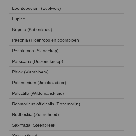
Leontopodium (Edelweis)
Lupine
Nepeta (Kattenkruid)
Paeonia (Pioenroos en boompioen)
Penstemon (Slangekop)
Persicaria (Duizendknoop)
Phlox (Vlambloem)
Polemonium (Jacobsladder)
Pulsatilla (Wildemanskruid)
Rosmarinus officinalis (Rozemarijn)
Rudbeckia (Zonnehoed)
Saxifraga (Steenbreek)
Salvia (Salie)