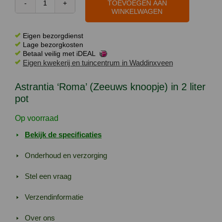
TOEVOEGEN AAN
Astrantia
WINKELWAGEN
'Roma'
(Zeeuws
Eigen bezorgdienst
knoopje)
Lage bezorgkosten
Betaal veilig met iDEAL
in
Eigen kwekerij en tuincentrum in Waddinxveen
2
liter
Astrantia ‘Roma’ (Zeeuws knoopje) in 2 liter
pot
pot
aantal
Op voorraad
Bekijk de specificaties
Onderhoud en verzorging
Stel een vraag
Verzendinformatie
Over ons