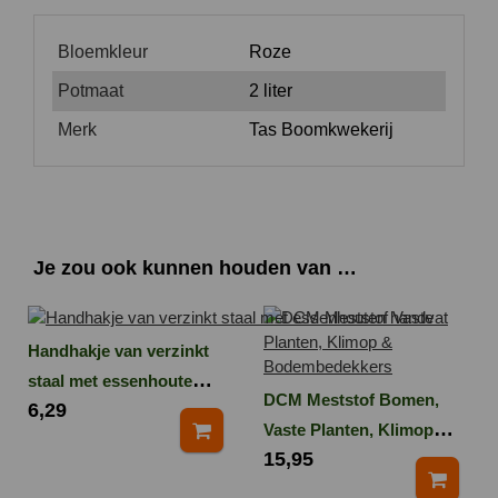
Bloemkleur
Roze
Potmaat
2 liter
Merk
Tas Boomkwekerij
Je zou ook kunnen houden van …
Handhakje van verzinkt
staal met essenhouten
DCM Meststof Bomen,
6,29
handvat
Vaste Planten, Klimop
15,95
en Bodembedekkers 3
kg