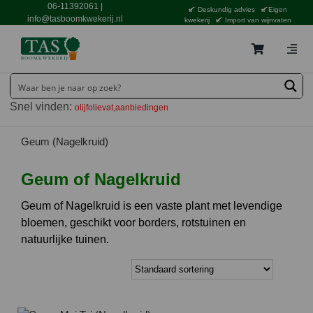
Ga
06-11392061
|
Deskundig advies
Eigen
naar
info@tasboomkwekerij.nl
kwekerij
Import van wijnvaten
inhoud
Togg
Navig
Home
Snel vinden:
olijfolievat
aanbiedingen
Contact en bestellen
Catalogus
Geum (Nagelkruid)
Aanbiedingen
Geum of Nagelkruid
Bezorgen
Geum of Nagelkruid is een vaste plant met levendige
bloemen, geschikt voor borders, rotstuinen en
Tuincentrum Waddinxveen
natuurlijke tuinen.
Service
Tuinthema’s