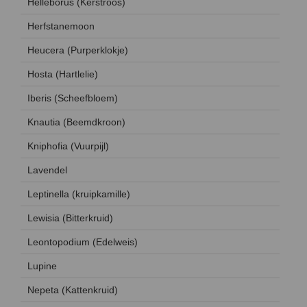
Helleborus (Kerstroos)
Herfstanemoon
Heucera (Purperklokje)
Hosta (Hartlelie)
Iberis (Scheefbloem)
Knautia (Beemdkroon)
Kniphofia (Vuurpijl)
Lavendel
Leptinella (kruipkamille)
Lewisia (Bitterkruid)
Leontopodium (Edelweis)
Lupine
Nepeta (Kattenkruid)