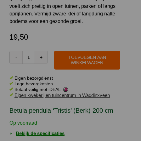
voelt zich prettig in open tuinen, parken of langs
oprijlanen. Vermijd zware klei of langdurig natte
bodems voor een gezonde groei.
19,50
TOEVOEGEN AAN
Betula
WINKELWAGEN
pendula
'Tristis'
Eigen bezorgdienst
(Berk)
Lage bezorgkosten
Betaal veilig met iDEAL
200
Eigen kwekerij en tuincentrum in Waddinxveen
cm
aantal
Betula pendula ‘Tristis’ (Berk) 200 cm
Op voorraad
Bekijk de specificaties