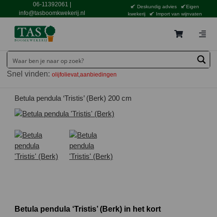
Ga
06-11392061
|
Deskundig advies
Eigen
naar
info@tasboomkwekerij.nl
kwekerij
Import van wijnvaten
inhoud
Togg
Navig
Home
Snel vinden:
olijfolievat
aanbiedingen
Contact en bestellen
Catalogus
Betula pendula ‘Tristis’ (Berk) 200 cm
Aanbiedingen
Bezorgen
Tuincentrum Waddinxveen
Service
Tuinthema’s
Betula pendula ‘Tristis’ (Berk) in het kort