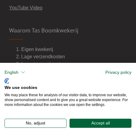
YouTube Video
Waarom Tas Boomkwekerij
Eigen kwekerij
Lage verzendkosten
Import van wijnvaten
Dealer van DCM meststoffen
English
Privacy policy
We use cookies
We may place these for analysis of our visitor data, to improve our website,
show personalised content and to give you a great website experience. For
more information about the cookies we use open the settings.
No, adjust
Accept all