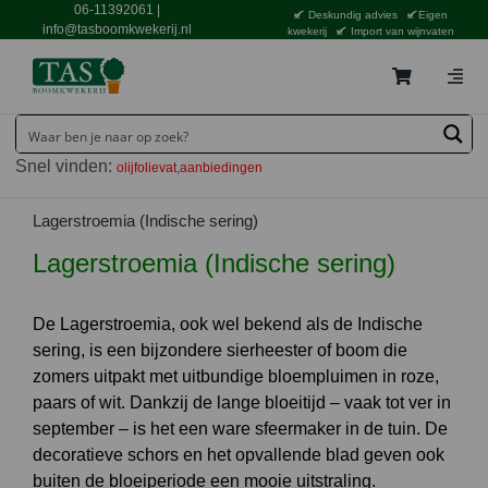
Ga
06-11392061
|
Deskundig advies
Eigen
naar
info@tasboomkwekerij.nl
kwekerij
Import van wijnvaten
inhoud
Togg
Navig
Home
Snel vinden:
olijfolievat
aanbiedingen
Contact en bestellen
Catalogus
Lagerstroemia (Indische sering)
Lagerstroemia (Indische sering)
Aanbiedingen
Bezorgen
De Lagerstroemia, ook wel bekend als de Indische
sering, is een bijzondere sierheester of boom die
Tuincentrum Waddinxveen
zomers uitpakt met uitbundige bloempluimen in roze,
Service
paars of wit. Dankzij de lange bloeitijd – vaak tot ver in
september – is het een ware sfeermaker in de tuin. De
Tuinthema’s
decoratieve schors en het opvallende blad geven ook
buiten de bloeiperiode een mooie uitstraling.