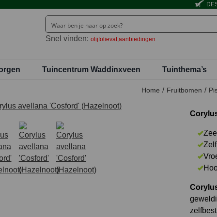
DES
Snel vinden:
olijfolievat
aanbiedingen
orgen
Tuincentrum Waddinxveen
Tuinthema’s
Home
Fruitbomen
Pi
Corylus
Zee
Zel
Vro
Hoo
Corylus
geweldi
zelfbes