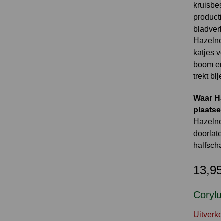
kruisbe
product
bladver
Hazelno
katjes v
boom en
trekt bi
Waar Ha
plaats
Hazelnoo
doorlate
halfsch
13,9
Corylu
Uitverk