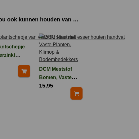
zou ook kunnen houden van …
antschepje
erzinkt
 met
DCM Meststof
nhouten
Bomen, Vaste
vat
15,95
Planten, Klimop
en
Bodembedekkers
3 kg