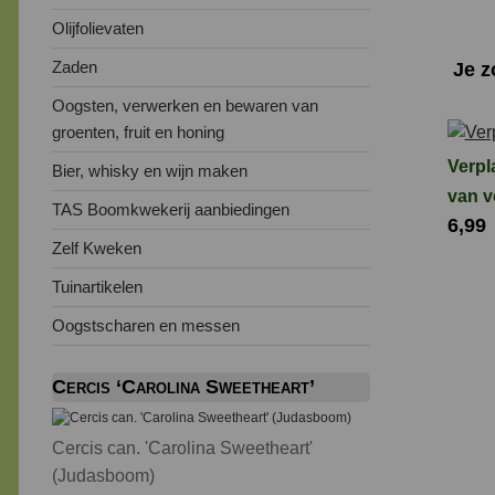
Olijfolievaten
Zaden
Je 
Oogsten, verwerken en bewaren van
groenten, fruit en honing
Verpl
Bier, whisky en wijn maken
van v
TAS Boomkwekerij aanbiedingen
6,99
staal
Zelf Kweken
esse
hand
Tuinartikelen
Oogstscharen en messen
Cercis ‘Carolina Sweetheart’
Cercis can. 'Carolina Sweetheart'
(Judasboom)