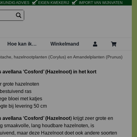
KUNDIG ADVIES
EIGEN KWEKERIJ
IMPORT VAN WIJNVATEN
Hoe kan ik…
Winkelmand
stache, hazelnootplanten (Corylus) en Amandelplanten (Prunus)
 avellana ‘Cosford’ (Hazelnoot) in het kort
r grote hazelnoten
fbestuivend ras
ege bloei met katjes
gte bij levering 50 cm
 avellana ‘Cosford’ (Hazelnoot
) krijgt zeer grote en
g smaakvolle, lang houdbare hazelnoten, is
tuivend, maar deze Hazelnoot doet ook andere soorten