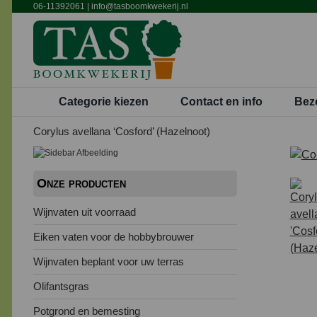
Ga
06-11392061
|
info@tasboomkwekerij.nl
naar
inhoud
Categorie kiezen
Contact en info
Bez
Corylus avellana ‘Cosford’ (Hazelnoot)
Onze producten
Wijnvaten uit voorraad
Eiken vaten voor de hobbybrouwer
Wijnvaten beplant voor uw terras
Olifantsgras
Potgrond en bemesting