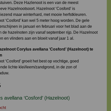
stuiven. Deze Hazlenoot is een van de meest
ieve Hazelnootsoort. Hazelnoot ‘Cosford’ is
liezend maar winterhard, met mooie herfstkleuren.
ot ‘Cosford’ kan wel 5 meter hoog worden. De gele
erschijnen in januari en februari voor het blad aan de
 de hazelnoten zijn vanaf september rijp. De Hazelnoot
jen en vlinders aan en bloeit vanaf jaar 1 al.
zelnoot Corylus avellana ‘Cosford’ (Hazelnoot) te
en
t ‘Cosford’ groeit het best op vochtige, goed
nde lichte klei/leem/zandgrond, in de zon of
aduw.
5
s avellana ‘Cosford’ (Hazelnoot)
ocht