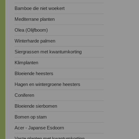
Bamboe die niet woekert
Mediterrane planten
Olea (Olijfboom)
Winterharde palmen
Siergrassen met kwantumkorting
Klimplanten
Bloeiende heesters
Hagen en wintergroene heesters
Coniferen
Bloeiende sierbomen
Bomen op stam
Acer - Japanse Esdoorn
Vaste planten met kwantumkorting