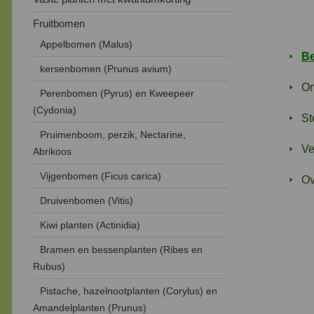
Fruitbomen
Appelbomen (Malus)
Be
kersenbomen (Prunus avium)
On
Perenbomen (Pyrus) en Kweepeer
(Cydonia)
St
Pruimenboom, perzik, Nectarine,
Ve
Abrikoos
Vijgenbomen (Ficus carica)
Ov
Druivenbomen (Vitis)
Kiwi planten (Actinidia)
Bramen en bessenplanten (Ribes en
Rubus)
Pistache, hazelnootplanten (Corylus) en
Amandelplanten (Prunus)