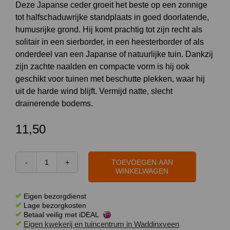
Deze Japanse ceder groeit het beste op een zonnige
tot halfschaduwrijke standplaats in goed doorlatende,
humusrijke grond. Hij komt prachtig tot zijn recht als
solitair in een sierborder, in een heesterborder of als
onderdeel van een Japanse of natuurlijke tuin. Dankzij
zijn zachte naalden en compacte vorm is hij ook
geschikt voor tuinen met beschutte plekken, waar hij
uit de harde wind blijft. Vermijd natte, slecht
drainerende bodems.
11,50
TOEVOEGEN AAN
Cryptomeria
WINKELWAGEN
jap.
'Elegans
Eigen bezorgdienst
Virides'
Lage bezorgkosten
Betaal veilig met iDEAL
40
Eigen kwekerij en tuincentrum in Waddinxveen
-