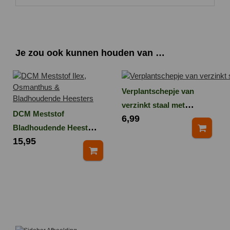
Je zou ook kunnen houden van …
Verplantschepje van
verzinkt staal met
DCM Meststof
6,99
essenhouten handvat
Bladhoudende Heesters
15,95
3 kg