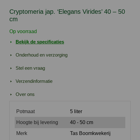
50
Cryptomeria jap. ‘Elegans Virides’ 40 – 50
cm
cm
aantal
Op voorraad
Bekijk de specificaties
Onderhoud en verzorging
Stel een vraag
Verzendinformatie
Over ons
Potmaat
5 liter
Hoogte bij levering
40 - 50 cm
Merk
Tas Boomkwekerij