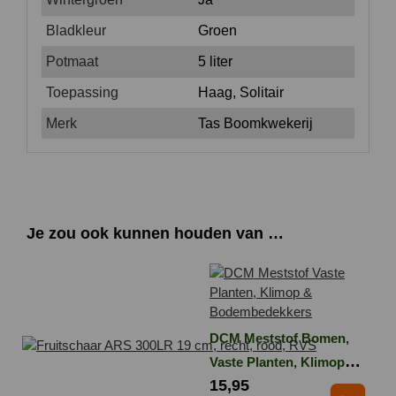
Bladkleur
Groen
Potmaat
5 liter
Toepassing
Haag, Solitair
Merk
Tas Boomkwekerij
Je zou ook kunnen houden van …
DCM Meststof Bomen,
Vaste Planten, Klimop
15,95
en Bodembedekkers 3