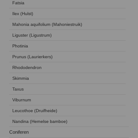
Fatsia
Ilex (Hulst)
Mahonia aquifolium (Mahoniestruik)
Liguster (Ligustrum)
Photinia
Prunus (Laurierkers)
Rhododendron
Skimmia
Taxus
Viburnum
Leucothoe (Druifheide)
Nandina (Hemelse bamboe)
Coniferen