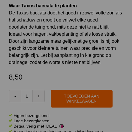
Waar Taxus baccata te planten
De Taxus baccata doet het goed in zowel volle zon als
halfschaduw en groeit op vrijwel elke goed
doorlatende tuingrond, mits deze niet te nat blijft.
Ideaal voor hagen, vakbeplanting of als losse struik.
Door zijn langzame maar gelijkmatige groei is hij ook
geschikt voor kleinere tuinen waar precisie en vorm
belangrijk zijn. Let bij aanplanting in kleigrond op
drainage, zodat de wortels niet te nat blijven.
8,50
TOEVOEGEN AAN
Taxus
WINKELWAGEN
baccata
50
Eigen bezorgdienst
cm
Lage bezorgkosten
Betaal veilig met iDEAL
aantal
Eigen kwekerij en tuincentrum in Waddinxveen