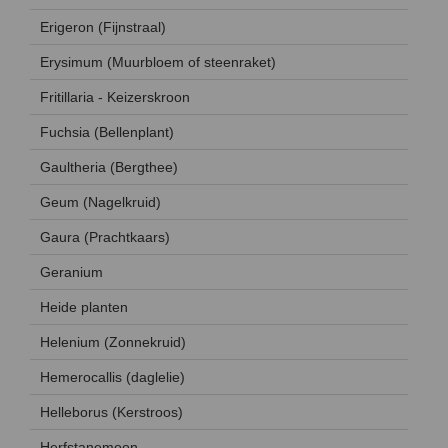
Erigeron (Fijnstraal)
Erysimum (Muurbloem of steenraket)
Fritillaria - Keizerskroon
Fuchsia (Bellenplant)
Gaultheria (Bergthee)
Geum (Nagelkruid)
Gaura (Prachtkaars)
Geranium
Heide planten
Helenium (Zonnekruid)
Hemerocallis (daglelie)
Helleborus (Kerstroos)
Herfstanemoon