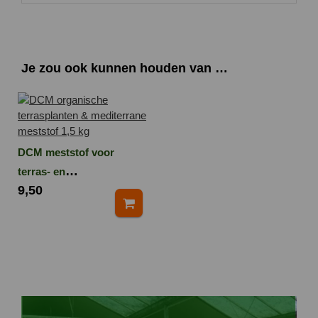
Je zou ook kunnen houden van …
DCM meststof voor
terras- en
9,50
mediterraneplanten
1,5kg