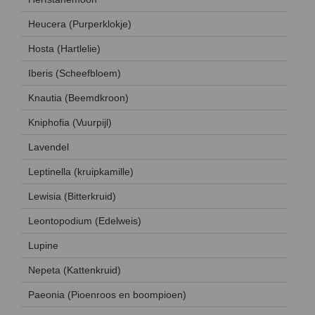
Heucera (Purperklokje)
Hosta (Hartlelie)
Iberis (Scheefbloem)
Knautia (Beemdkroon)
Kniphofia (Vuurpijl)
Lavendel
Leptinella (kruipkamille)
Lewisia (Bitterkruid)
Leontopodium (Edelweis)
Lupine
Nepeta (Kattenkruid)
Paeonia (Pioenroos en boompioen)