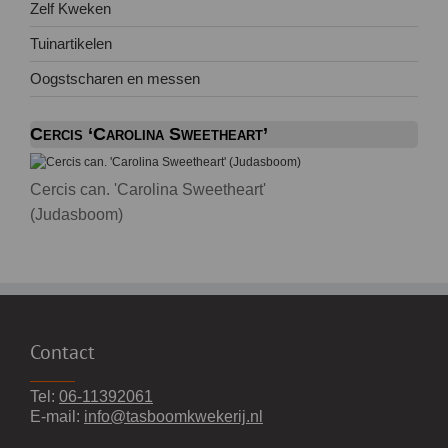
Zelf Kweken
Tuinartikelen
Oogstscharen en messen
Cercis ‘Carolina Sweetheart’
Cercis can. 'Carolina Sweetheart'
(Judasboom)
Contact
Tel:
06-11392061
E-mail:
info@tasboomkwekerij.nl