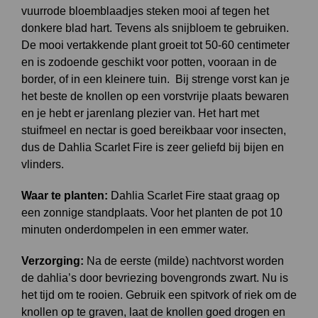
vuurrode bloemblaadjes steken mooi af tegen het
donkere blad hart. Tevens als snijbloem te gebruiken.
De mooi vertakkende plant groeit tot 50-60 centimeter
en is zodoende geschikt voor potten, vooraan in de
border, of in een kleinere tuin. Bij strenge vorst kan je
het beste de knollen op een vorstvrije plaats bewaren
en je hebt er jarenlang plezier van. Het hart met
stuifmeel en nectar is goed bereikbaar voor insecten,
dus de Dahlia Scarlet Fire is zeer geliefd bij bijen en
vlinders.
Waar te planten:
Dahlia Scarlet Fire staat graag op
een zonnige standplaats. Voor het planten de pot 10
minuten onderdompelen in een emmer water.
Verzorging:
Na de eerste (milde) nachtvorst worden
de dahlia’s door bevriezing bovengronds zwart. Nu is
het tijd om te rooien. Gebruik een spitvork of riek om de
knollen op te graven, laat de knollen goed drogen en