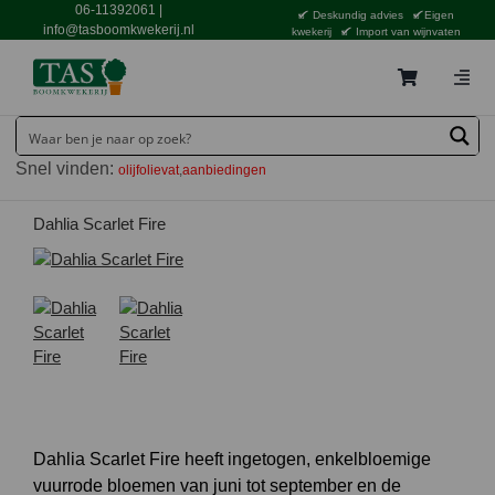
Ga
06-11392061
|
Deskundig advies
Eigen
naar
info@tasboomkwekerij.nl
kwekerij
Import van wijnvaten
inhoud
Togg
Navig
Home
Snel vinden:
olijfolievat
aanbiedingen
Contact en bestellen
Catalogus
Dahlia Scarlet Fire
Aanbiedingen
Bezorgen
Tuincentrum Waddinxveen
Service
Tuinthema’s
Dahlia Scarlet Fire heeft ingetogen, enkelbloemige
vuurrode bloemen van juni tot september en de