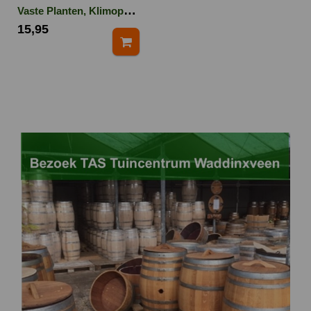
Vaste Planten, Klimop
15,95
en Bodembedekkers 3
kg