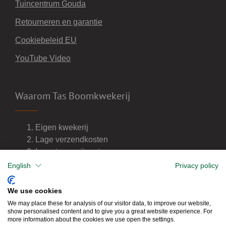
Tuincentrum Gouda
Retourneren en garantie
Cookiebeleid EU
YouTube Video
Waarom Tas Boomkwekerij
Eigen kwekerij
Lage verzendkosten
Import van wijnvaten
Dealer van DCM meststoffen
English
Privacy policy
We use cookies
We may place these for analysis of our visitor data, to improve our website,
show personalised content and to give you a great website experience. For
more information about the cookies we use open the settings.