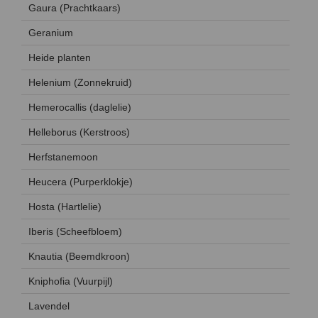
Gaura (Prachtkaars)
Geranium
Heide planten
Helenium (Zonnekruid)
Hemerocallis (daglelie)
Helleborus (Kerstroos)
Herfstanemoon
Heucera (Purperklokje)
Hosta (Hartlelie)
Iberis (Scheefbloem)
Knautia (Beemdkroon)
Kniphofia (Vuurpijl)
Lavendel