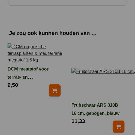
Je zou ook kunnen houden van …
DCM meststof voor
terras- en
9,50
mediterraneplanten
1,5kg
Fruitschaar ARS 310B
16 cm, gebogen, blauw
11,33