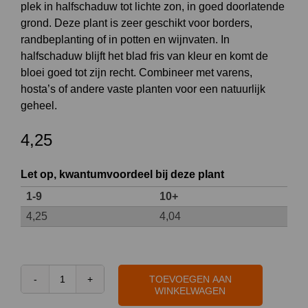
plek in halfschaduw tot lichte zon, in goed doorlatende
grond. Deze plant is zeer geschikt voor borders,
randbeplanting of in potten en wijnvaten. In
halfschaduw blijft het blad fris van kleur en komt de
bloei goed tot zijn recht. Combineer met varens,
hosta’s of andere vaste planten voor een natuurlijk
geheel.
4,25
Let op, kwantumvoordeel bij deze plant
1-9
10+
4,25
4,04
TOEVOEGEN AAN
Heuchera
WINKELWAGEN
sang.