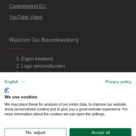
Cookiebeleid EU
YouTube Video
Waarom Tas Boomkwekerij
Eigen kwekerij
Lage verzendkosten
Import van wijnvaten
Dealer van DCM meststoffen
English
Privacy policy
We use cookies
We may place these for analysis of our visitor data, to improve our website,
show personalised content and to give you a great website experience. For
more information about the cookies we use open the settings.
No, adjust
Accept all