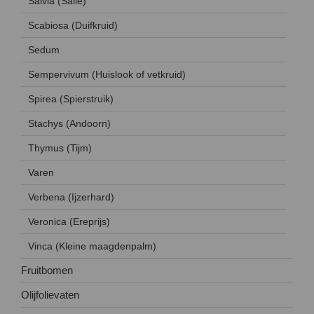
Salvia (Salie)
Scabiosa (Duifkruid)
Sedum
Sempervivum (Huislook of vetkruid)
Spirea (Spierstruik)
Stachys (Andoorn)
Thymus (Tijm)
Varen
Verbena (Ijzerhard)
Veronica (Ereprijs)
Vinca (Kleine maagdenpalm)
Fruitbomen
Olijfolievaten