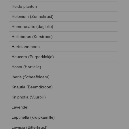
Heide planten
Helenium (Zonnekruid)
Hemerocallis (daglelie)
Helleborus (Kerstroos)
Herfstanemoon
Heucera (Purperklokje)
Hosta (Hartlelie)
Iberis (Scheefbloem)
Knautia (Beemdkroon)
Kniphofia (Vuurpijl)
Lavendel
Leptinella (kruipkamille)
Lewisia (Bitterkruid)