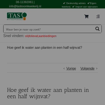
Ga
06-11392061
|
Deskundig advies
Eigen
naar
info@tasboomkwekerij.nl
kwekerij
Import van wijnvaten
inhoud
Togg
Navig
Home
Snel vinden:
olijfolievat
aanbiedingen
Contact en bestellen
Catalogus
Hoe geef ik water aan planten in een half wijnvat?
Aanbiedingen
Bezorgen
Vorige
Volgende
Tuincentrum Waddinxveen
Service
Hoe geef ik water aan planten in
Tuinthema’s
een half wijnvat?