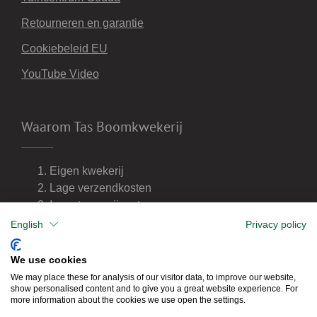
Retourneren en garantie
Cookiebeleid EU
YouTube Video
Waarom Tas Boomkwekerij
Eigen kwekerij
Lage verzendkosten
Import van wijnvaten
Dealer van DCM meststoffen
English
Privacy policy
We use cookies
We may place these for analysis of our visitor data, to improve our website,
show personalised content and to give you a great website experience. For
more information about the cookies we use open the settings.