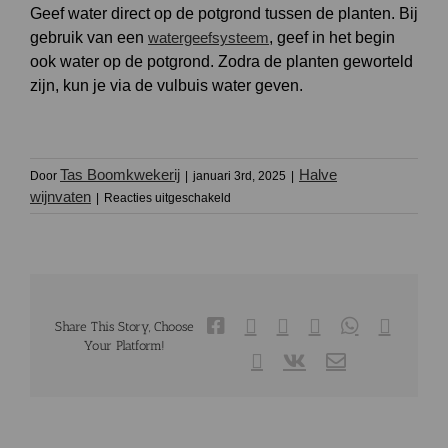
Geef water direct op de potgrond tussen de planten. Bij
gebruik van een
watergeefsysteem
, geef in het begin
ook water op de potgrond. Zodra de planten geworteld
zijn, kun je via de vulbuis water geven.
Tas Boomkwekerij
Halve
Door
|
januari 3rd, 2025
|
voor
wijnvaten
|
Reacties uitgeschakeld
Hoe
geef
ik
water
aan
planten
in
Facebook
X
Reddit
LinkedIn
WhatsApp
Tumblr
Share This Story, Choose
een
Your Platform!
half
Pinterest
Vk
E-
mail
wijnvat?