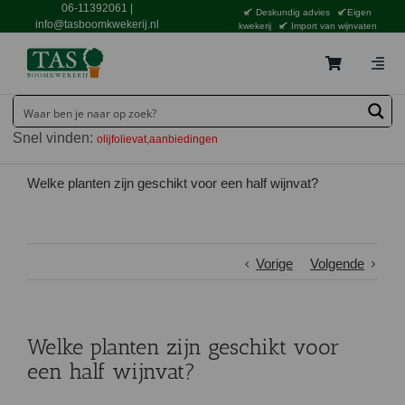
Ga
06-11392061
|
Deskundig advies
Eigen
naar
info@tasboomkwekerij.nl
kwekerij
Import van wijnvaten
inhoud
Togg
Navig
Home
Snel vinden:
olijfolievat
aanbiedingen
Contact en bestellen
Catalogus
Welke planten zijn geschikt voor een half wijnvat?
Aanbiedingen
Bezorgen
Vorige
Volgende
Tuincentrum Waddinxveen
Service
Welke planten zijn geschikt voor
Tuinthema’s
een half wijnvat?