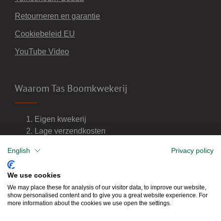
Retourneren en garantie
Cookiebeleid EU
YouTube Video
Waarom Tas Boomkwekerij
Eigen kwekerij
Lage verzendkosten
Import van wijnvaten
English
Privacy policy
Dealer van DCM meststoffen
We use cookies
We may place these for analysis of our visitor data, to improve our website,
show personalised content and to give you a great website experience. For
more information about the cookies we use open the settings.