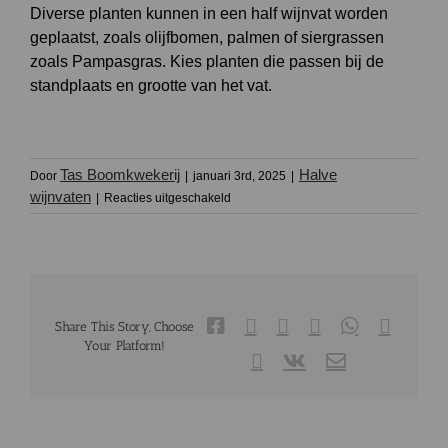
Diverse planten kunnen in een half wijnvat worden
geplaatst, zoals olijfbomen, palmen of siergrassen
zoals Pampasgras. Kies planten die passen bij de
standplaats en grootte van het vat.
Tas Boomkwekerij
Halve
Door
|
januari 3rd, 2025
|
voor
wijnvaten
|
Reacties uitgeschakeld
Welke
planten
zijn
geschikt
voor
een
half
Facebook
X
Reddit
LinkedIn
WhatsApp
Tumblr
Share This Story, Choose
wijnvat?
Your Platform!
Pinterest
Vk
E-
mail