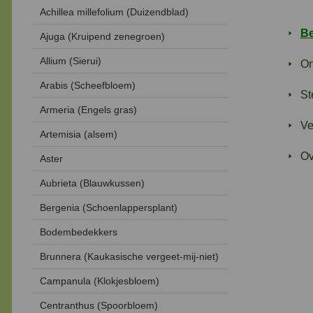
Achillea millefolium (Duizendblad)
Be
Ajuga (Kruipend zenegroen)
Allium (Sierui)
On
Arabis (Scheefbloem)
St
Armeria (Engels gras)
Ve
Artemisia (alsem)
Ov
Aster
Aubrieta (Blauwkussen)
Bergenia (Schoenlappersplant)
Bodembedekkers
Brunnera (Kaukasische vergeet-mij-niet)
Campanula (Klokjesbloem)
Centranthus (Spoorbloem)