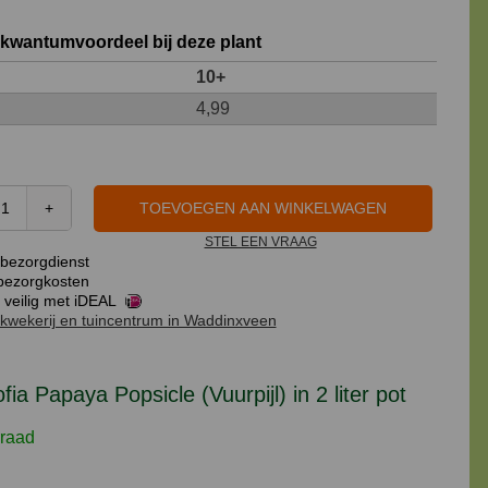
 kwantumvoordeel bij deze plant
10+
4,99
TOEVOEGEN AAN WINKELWAGEN
Kniphofia
STEL EEN VRAAG
Papaya
bezorgdienst
Popsicle
ezorgkosten
(Vuurpijl)
 veilig met iDEAL
kwekerij en tuincentrum in Waddinxveen
in
2
liter
fia Papaya Popsicle (Vuurpijl) in 2 liter pot
pot
aantal
raad