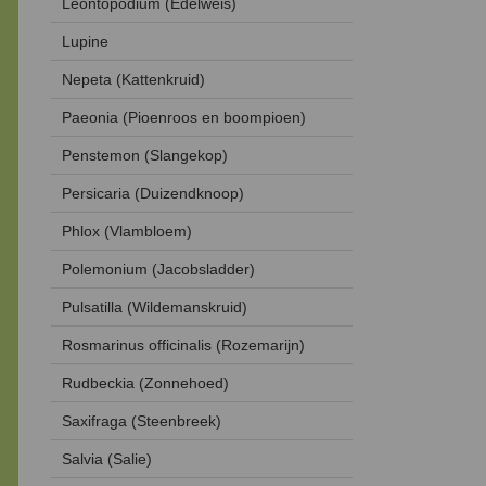
Leontopodium (Edelweis)
Lupine
Nepeta (Kattenkruid)
Paeonia (Pioenroos en boompioen)
Penstemon (Slangekop)
Persicaria (Duizendknoop)
Phlox (Vlambloem)
Polemonium (Jacobsladder)
Pulsatilla (Wildemanskruid)
Rosmarinus officinalis (Rozemarijn)
Rudbeckia (Zonnehoed)
Saxifraga (Steenbreek)
Salvia (Salie)