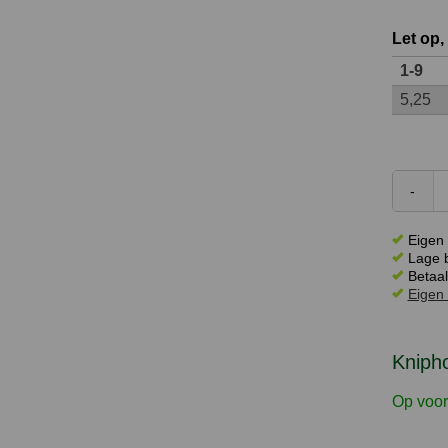
Let op,
1-9
5,25
Eigen 
Lage b
Betaal
Eigen 
Knipho
Op voor