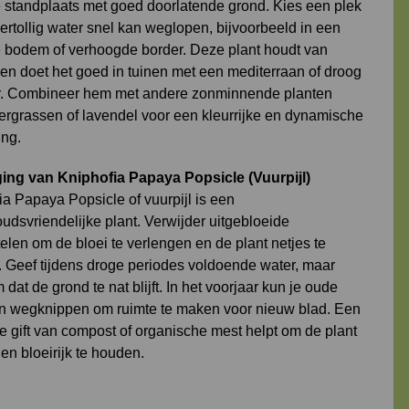
 standplaats met goed doorlatende grond. Kies een plek
ertollig water snel kan weglopen, bijvoorbeeld in een
 bodem of verhoogde border. Deze plant houdt van
en doet het goed in tuinen met een mediterraan of droog
r. Combineer hem met andere zonminnende planten
iergrassen of lavendel voor een kleurrijke en dynamische
ing.
ing van Kniphofia Papaya Popsicle (Vuurpijl)
ia Papaya Popsicle of vuurpijl is een
udsvriendelijke plant. Verwijder uitgebloeide
elen om de bloei te verlengen en de plant netjes te
 Geef tijdens droge periodes voldoende water, maar
dat de grond te nat blijft. In het voorjaar kun je oude
n wegknippen om ruimte te maken voor nieuw blad. Een
se gift van compost of organische mest helpt om de plant
en bloeirijk te houden.