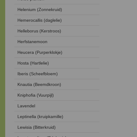
Helenium (Zonnekruid)
Hemerocallis (daglelie)
Helleborus (Kerstroos)
Herfstanemoon
Heucera (Purperklokje)
Hosta (Hartlelie)
Iberis (Scheefbloem)
Knautia (Beemdkroon)
Kniphofia (Vuurpijl)
Lavendel
Leptinella (kruipkamille)
Lewisia (Bitterkruid)