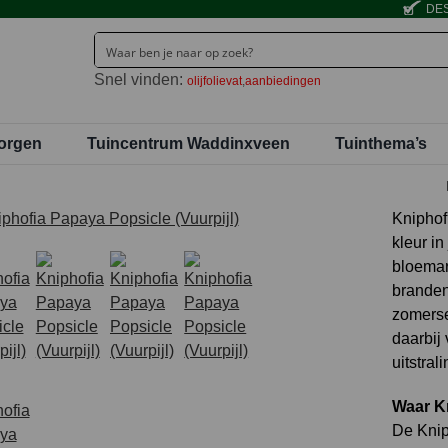
DES
Snel vinden:
olijfolievat
aanbiedingen
orgen
Tuincentrum Waddinxveen
Tuinthema’s
Kniphof
kleur in
bloemare
branden
zomerse 
daarbij 
uitstral
Waar Kn
De Kniph