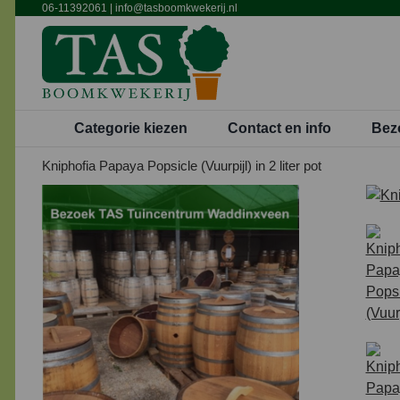
Ga
06-11392061
|
info@tasboomkwekerij.nl
naar
inhoud
Categorie kiezen
Contact en info
Bez
Kniphofia Papaya Popsicle (Vuurpijl) in 2 liter pot