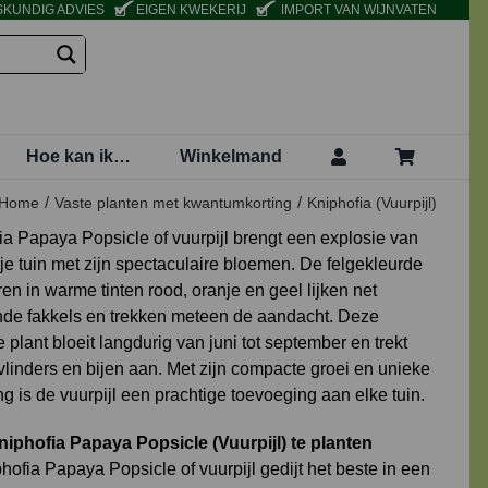
KUNDIG ADVIES
EIGEN KWEKERIJ
IMPORT VAN WIJNVATEN
Hoe kan ik…
Winkelmand
Home
Vaste planten met kwantumkorting
Kniphofia (Vuurpijl)
ia Papaya Popsicle of vuurpijl brengt een explosie van
 je tuin met zijn spectaculaire bloemen. De felgekleurde
n in warme tinten rood, oranje en geel lijken net
de fakkels en trekken meteen de aandacht. Deze
plant bloeit langdurig van juni tot september en trekt
vlinders en bijen aan. Met zijn compacte groei en unieke
ing is de vuurpijl een prachtige toevoeging aan elke tuin.
iphofia Papaya Popsicle (Vuurpijl) te planten
ofia Papaya Popsicle of vuurpijl gedijt het beste in een