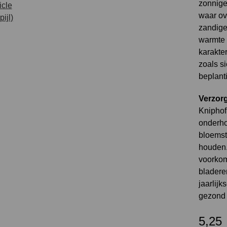
zonnige
waar ov
zandige
warmte 
karakte
zoals s
beplant
Verzorg
Kniphof
onderho
bloemst
houden.
voorkom 
bladere
jaarlijk
gezond 
5,25