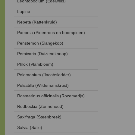
Leontopodium (Edelweis)
Lupine
Nepeta (Kattenkruid)
Paeonia (Pioenroos en boompioen)
Penstemon (Slangekop)
Persicaria (Duizendknoop)
Phlox (Vlambloem)
Polemonium (Jacobsladder)
Pulsatilla (Wildemanskruid)
Rosmarinus officinalis (Rozemarijn)
Rudbeckia (Zonnehoed)
Saxifraga (Steenbreek)
Salvia (Salie)