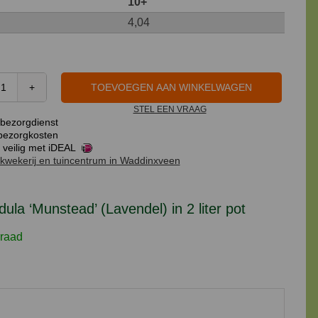
10+
4,04
TOEVOEGEN AAN WINKELWAGEN
Lavandula
STEL EEN VRAAG
'Munstead'
bezorgdienst
(Lavendel)
ezorgkosten
in
 veilig met iDEAL
kwekerij en tuincentrum in Waddinxveen
2
liter
pot
ula ‘Munstead’ (Lavendel) in 2 liter pot
aantal
raad