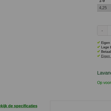
1-9
4,25
Eigen 
Lage b
Betaal
Eigen 
Lavand
Op voor
kijk de specificaties