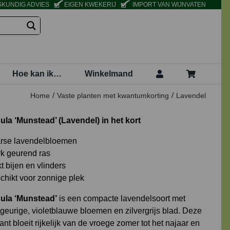
KUNDIG ADVIES
EIGEN KWEKERIJ
IMPORT VAN WIJNVATEN
Hoe kan ik…
Winkelmand
Home
Vaste planten met kwantumkorting
Lavendel
la ‘Munstead’ (Lavendel) in het kort
rse lavendelbloemen
rk geurend ras
t bijen en vlinders
chikt voor zonnige plek
ula ‘Munstead’
is een compacte lavendelsoort met
 geurige, violetblauwe bloemen en zilvergrijs blad. Deze
ant bloeit rijkelijk van de vroege zomer tot het najaar en