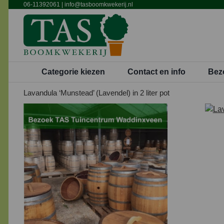
Ga
06-11392061
|
info@tasboomkwekerij.nl
naar
inhoud
Categorie kiezen
Contact en info
Bez
Lavandula ‘Munstead’ (Lavendel) in 2 liter pot