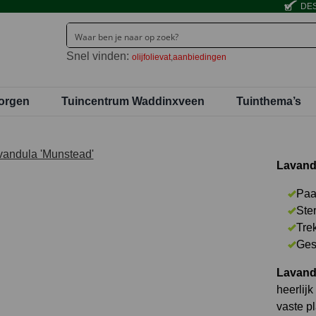
DES
Snel vinden:
olijfolievat
aanbiedingen
orgen
Tuincentrum Waddinxveen
Tuinthema’s
Lavandu
Paa
Ste
Trek
Ges
Lavand
heerlijk
vaste pl