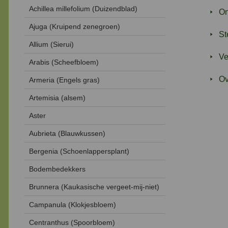
Achillea millefolium (Duizendblad)
On
Ajuga (Kruipend zenegroen)
St
Allium (Sierui)
Ve
Arabis (Scheefbloem)
Ov
Armeria (Engels gras)
Artemisia (alsem)
Aster
Aubrieta (Blauwkussen)
Bergenia (Schoenlappersplant)
Bodembedekkers
Brunnera (Kaukasische vergeet-mij-niet)
Campanula (Klokjesbloem)
Centranthus (Spoorbloem)