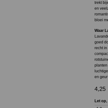
trekt bi
en veelz
romanti
bloei me
Waar La
Lavandu
goed doo
recht in
compact
rotstui
planten 
luchtige
en geur 
4,25
Let op,