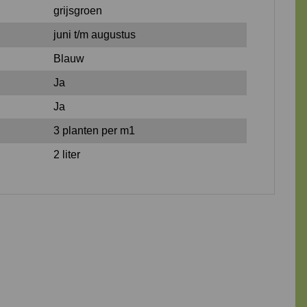
grijsgroen
juni t/m augustus
Blauw
Ja
Ja
3 planten per m1
2 liter