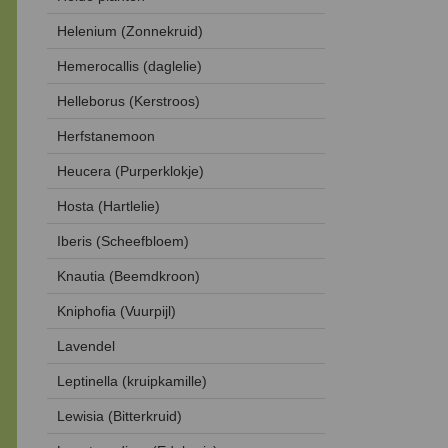
Helenium (Zonnekruid)
Hemerocallis (daglelie)
Helleborus (Kerstroos)
Herfstanemoon
Heucera (Purperklokje)
Hosta (Hartlelie)
Iberis (Scheefbloem)
Knautia (Beemdkroon)
Kniphofia (Vuurpijl)
Lavendel
Leptinella (kruipkamille)
Lewisia (Bitterkruid)