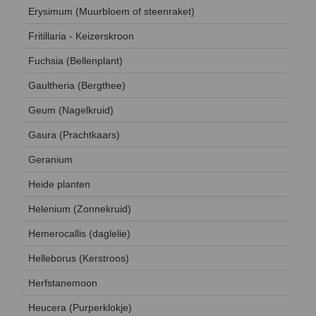
Erysimum (Muurbloem of steenraket)
Fritillaria - Keizerskroon
Fuchsia (Bellenplant)
Gaultheria (Bergthee)
Geum (Nagelkruid)
Gaura (Prachtkaars)
Geranium
Heide planten
Helenium (Zonnekruid)
Hemerocallis (daglelie)
Helleborus (Kerstroos)
Herfstanemoon
Heucera (Purperklokje)