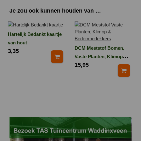
Je zou ook kunnen houden van …
Hartelijk Bedankt kaartje
van hout
DCM Meststof Bomen,
3,35
Vaste Planten, Klimop
15,95
en Bodembedekkers 3
kg