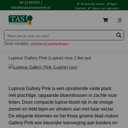
Ga
06-11392061
|
Deskundig advies
Eigen
naar
info@tasboomkwekerij.nl
kwekerij
Import van wijnvaten
inhoud
Togg
Navig
Home
Snel vinden:
olijfolievat
aanbiedingen
Contact en bestellen
Catalogus
Lupinus Gallery Pink (Lupine) roze 2 liter pot
Aanbiedingen
Bezorgen
Lupinus Gallery Pink is een opvallende vaste plant
Tuincentrum Waddinxveen
met prachtige, opgaande bloemtrossen in zachte roze
tinten. Deze compacte lupine bloeit rijk in de vroege
Service
zomer en trekt bijen en vlinders aan met haar nectar.
Tuinthema’s
De elegante bloemen en het frisse groene blad maken
Gallery Pink een kleurrijke toevoeging aan borders en