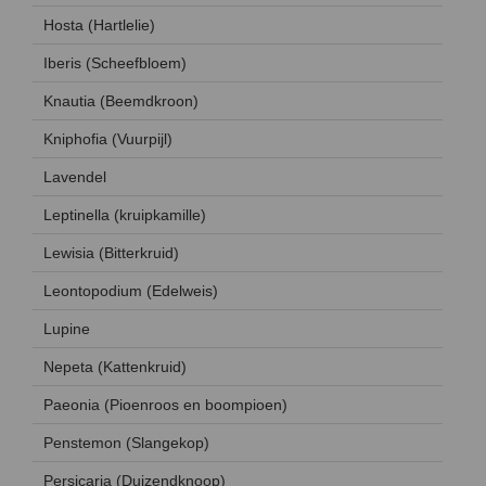
Hosta (Hartlelie)
Iberis (Scheefbloem)
Knautia (Beemdkroon)
Kniphofia (Vuurpijl)
Lavendel
Leptinella (kruipkamille)
Lewisia (Bitterkruid)
Leontopodium (Edelweis)
Lupine
Nepeta (Kattenkruid)
Paeonia (Pioenroos en boompioen)
Penstemon (Slangekop)
Persicaria (Duizendknoop)