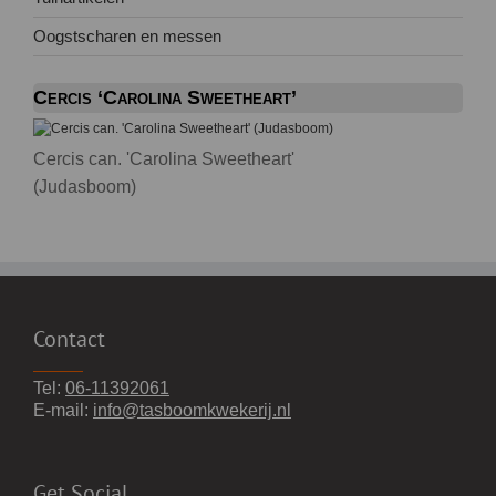
Oogstscharen en messen
Cercis ‘Carolina Sweetheart’
Cercis can. 'Carolina Sweetheart'
(Judasboom)
Contact
Tel:
06-11392061
E-mail:
info@tasboomkwekerij.nl
Get Social