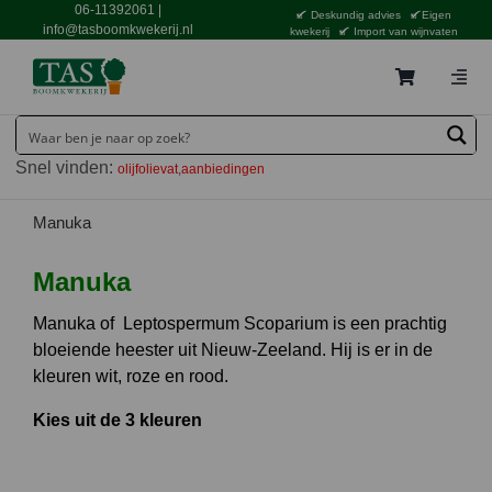
Ga
06-11392061
|
Deskundig advies
Eigen
naar
info@tasboomkwekerij.nl
kwekerij
Import van wijnvaten
inhoud
Togg
Navig
Home
Snel vinden:
olijfolievat
aanbiedingen
Contact en bestellen
Catalogus
Manuka
Aanbiedingen
Manuka
Bezorgen
Manuka of Leptospermum Scoparium is een prachtig
bloeiende heester uit Nieuw-Zeeland. Hij is er in de
Tuincentrum Waddinxveen
kleuren wit, roze en rood.
Service
Kies uit de 3 kleuren
Tuinthema’s