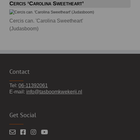
Cercis ‘Carolina Sweetheart’
Cercis can. 'Carolina Sweetheart'
(Judasboom)
Contact
Tel:
06-11392061
E-mail:
info@tasboomkwekerij.nl
Get Social