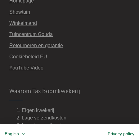
Homepage
Showtuin
Winkelmand
Tuincentrum Gouda
Retourneren en garantie
Cookiebeleid EU
YouTube Video
Waarom Tas Boomkwekerij
Eigen kwekerij
Lage verzendkosten
Import van wijnvaten
Dealer van DCM meststoffen
English
Privacy policy