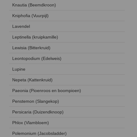
Knautia (Beemdkroon)
Kniphofia (Vuurpijl)
Lavendel
Leptinella (kruipkamille)
Lewisia (Bitterkruid)
Leontopodium (Edelweis)
Lupine
Nepeta (Kattenkruid)
Paeonia (Pioenroos en boompioen)
Penstemon (Slangekop)
Persicaria (Duizendknoop)
Phlox (Vlambloem)
Polemonium (Jacobsladder)