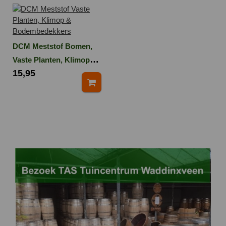
DCM Meststof Bomen,
Vaste Planten, Klimop
15,95
en Bodembedekkers 3
kg