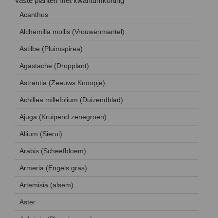
Vaste planten met kwantumkorting
Acanthus
Alchemilla mollis (Vrouwenmantel)
Astilbe (Pluimspirea)
Agastache (Dropplant)
Astrantia (Zeeuws Knoopje)
Achillea millefolium (Duizendblad)
Ajuga (Kruipend zenegroen)
Allium (Sierui)
Arabis (Scheefbloem)
Armeria (Engels gras)
Artemisia (alsem)
Aster