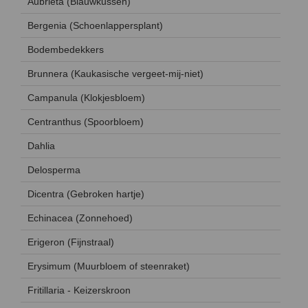
Aubrieta (Blauwkussen)
Bergenia (Schoenlappersplant)
Bodembedekkers
Brunnera (Kaukasische vergeet-mij-niet)
Campanula (Klokjesbloem)
Centranthus (Spoorbloem)
Dahlia
Delosperma
Dicentra (Gebroken hartje)
Echinacea (Zonnehoed)
Erigeron (Fijnstraal)
Erysimum (Muurbloem of steenraket)
Fritillaria - Keizerskroon