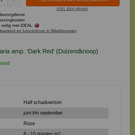
Persicaria
STEL EEN VRAAG
amp.
bezorgdienst
'Dark
ezorgkosten
Red'
 veilig met iDEAL
kwekerij en tuincentrum in Waddinxveen
(Duizendknoop)
aantal
aria amp. ‘Dark Red’ (Duizendknoop)
raad
Half schaduw/zon
juni t/m september
Roze
8 - 10 planten m2