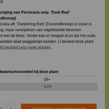
nd.
orging van Persicaria amp. ‘Dark Red’
ndknoop)
icaria aff. ‘Darjeeling Red’ (Duizendknoop) is snoei is
dig, maar verwijderen van uitgebloeide bloemen
t wel de bloei. Verder kan er hooguit af en toe het oude,
geworden blad weggeknipt worden. U bemest deze plant
 meststof voor vaste planten.
 kwantumvoordeel bij deze plant
10+
4,04
TOEVOEGEN AAN WINKELWAGEN