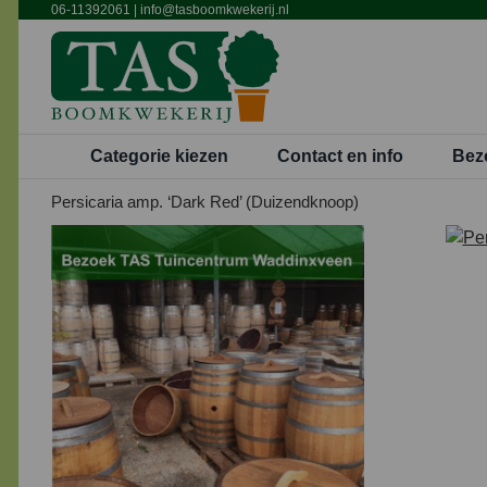
Ga
06-11392061
|
info@tasboomkwekerij.nl
naar
inhoud
Categorie kiezen
Contact en info
Bez
Persicaria amp. ‘Dark Red’ (Duizendknoop)