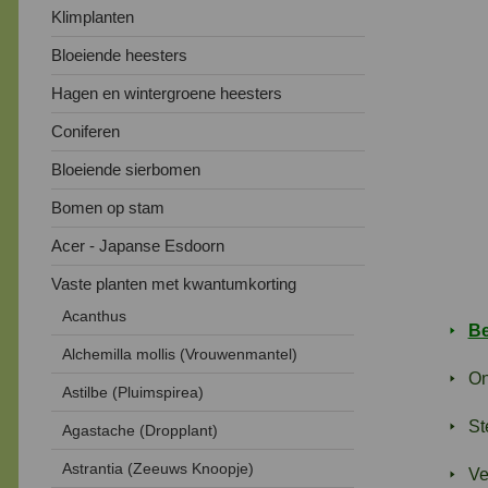
Klimplanten
Bloeiende heesters
Hagen en wintergroene heesters
Coniferen
Bloeiende sierbomen
Bomen op stam
Acer - Japanse Esdoorn
Vaste planten met kwantumkorting
Acanthus
Be
Alchemilla mollis (Vrouwenmantel)
On
Astilbe (Pluimspirea)
St
Agastache (Dropplant)
Astrantia (Zeeuws Knoopje)
Ve