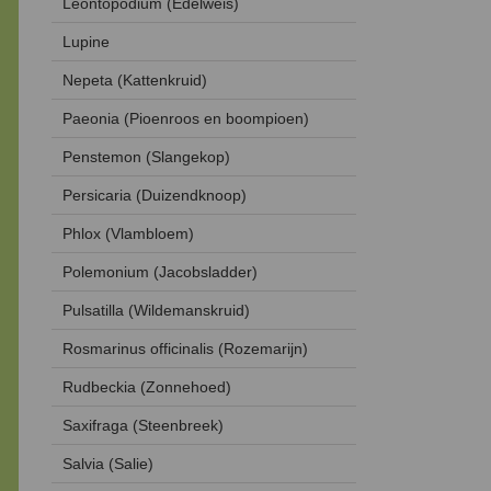
Leontopodium (Edelweis)
Lupine
Nepeta (Kattenkruid)
Paeonia (Pioenroos en boompioen)
Penstemon (Slangekop)
Persicaria (Duizendknoop)
Phlox (Vlambloem)
Polemonium (Jacobsladder)
Pulsatilla (Wildemanskruid)
Rosmarinus officinalis (Rozemarijn)
Rudbeckia (Zonnehoed)
Saxifraga (Steenbreek)
Salvia (Salie)