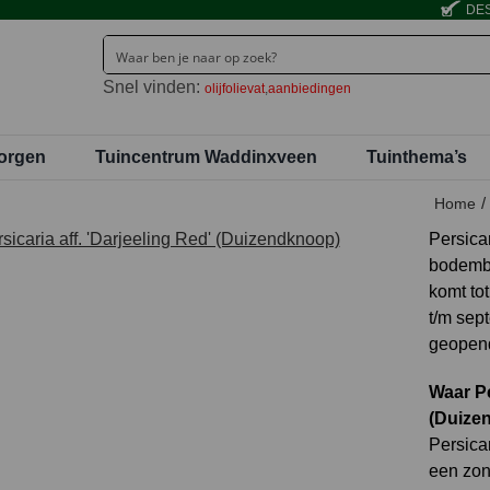
DES
Snel vinden:
olijfolievat
aanbiedingen
orgen
Tuincentrum Waddinxveen
Tuinthema’s
Home
Persica
bodembe
komt to
t/m sep
geopend
Waar Pe
(Duize
Persica
een zon