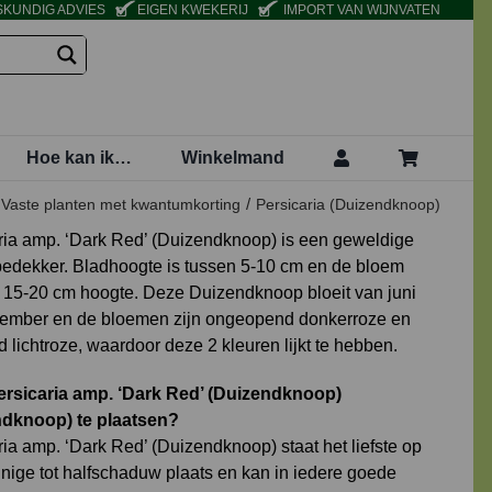
KUNDIG ADVIES
EIGEN KWEKERIJ
IMPORT VAN WIJNVATEN
Hoe kan ik…
Winkelmand
Vaste planten met kwantumkorting
Persicaria (Duizendknoop)
ria amp. ‘Dark Red’ (Duizendknoop) is een geweldige
dekker. Bladhoogte is tussen 5-10 cm en de bloem
t 15-20 cm hoogte. Deze Duizendknoop bloeit van juni
tember en de bloemen zijn ongeopend donkerroze en
 lichtroze, waardoor deze 2 kleuren lijkt te hebben.
rsicaria amp. ‘Dark Red’ (Duizendknoop)
ndknoop) te plaatsen?
ria amp. ‘Dark Red’ (Duizendknoop) staat het liefste op
nige tot halfschaduw plaats en kan in iedere goede