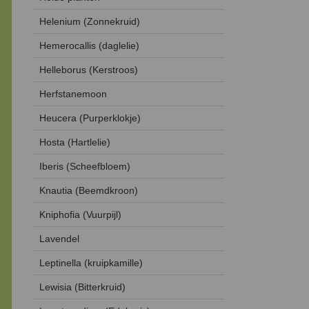
Helenium (Zonnekruid)
Hemerocallis (daglelie)
Helleborus (Kerstroos)
Herfstanemoon
Heucera (Purperklokje)
Hosta (Hartlelie)
Iberis (Scheefbloem)
Knautia (Beemdkroon)
Kniphofia (Vuurpijl)
Lavendel
Leptinella (kruipkamille)
Lewisia (Bitterkruid)