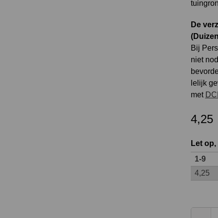
tuingro
De verz
(Duize
Bij Pers
niet no
bevorder
lelijk 
met
DCM
4,25
Let op,
1-9
4,25