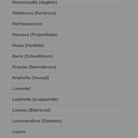
Hemerocallis (daglelie)
Helleborus (Kerstroos)
Herfstanemoon
Heucera (Purperklokje)
Hosta (Hartlelie)
Iberis (Scheefbloem)
Knautia (Beemdkroon)
Kniphofia (Vuurpijl)
Lavendel
Leptinella (kruipkamille)
Lewisia (Bitterkruid)
Leontopodium (Edelweis)
Lupine