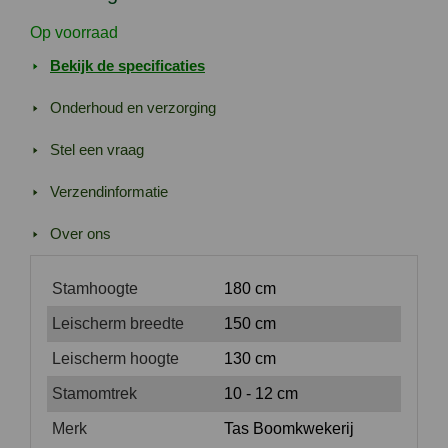
aantal
Op voorraad
Bekijk de specificaties
Onderhoud en verzorging
Stel een vraag
Verzendinformatie
Over ons
Stamhoogte
180 cm
Leischerm breedte
150 cm
Leischerm hoogte
130 cm
Stamomtrek
10 - 12 cm
Merk
Tas Boomkwekerij