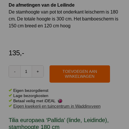
De afmetingen van de Leilinde
De stamhoogte van pot tot onderkant leischerm is 180
cm. De totale hoogte is 300 cm. Het bamboescherm is
150 cm breed en 120 cm hoog
135,-
TOEVOEGEN AAN
Tilia
WINKELWAGEN
europaea
'Pallida'
Eigen bezorgdienst
(linde,
Lage bezorgkosten
Betaal veilig met iDEAL
Leidinde),
Eigen kwekerij en tuincentrum in Waddinxveen
stamhoogte
180
Tilia europaea ‘Pallida’ (linde, Leidinde),
cm
stamhoogte 180 cm