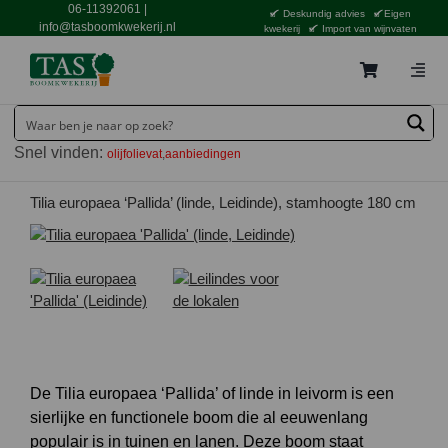
Ga
06-11392061
|
Deskundig advies
Eigen
naar
info@tasboomkwekerij.nl
kwekerij
Import van wijnvaten
inhoud
Togg
Navig
Home
Snel vinden:
olijfolievat
aanbiedingen
Contact en bestellen
Catalogus
Tilia europaea ‘Pallida’ (linde, Leidinde), stamhoogte 180 cm
Aanbiedingen
Bezorgen
Tuincentrum Waddinxveen
Service
De Tilia europaea ‘Pallida’ of linde in leivorm is een
Tuinthema’s
sierlijke en functionele boom die al eeuwenlang
populair is in tuinen en lanen. Deze boom staat