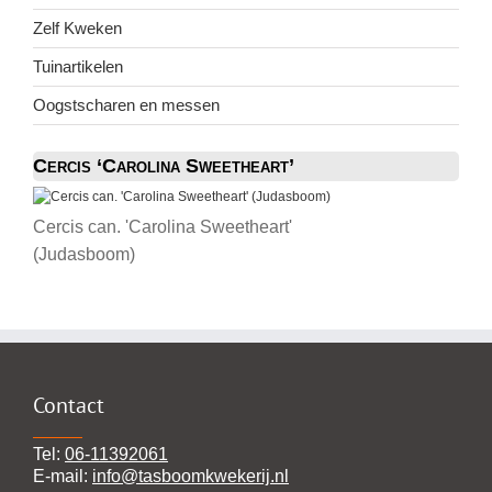
Zelf Kweken
Tuinartikelen
Oogstscharen en messen
Cercis ‘Carolina Sweetheart’
Cercis can. 'Carolina Sweetheart'
(Judasboom)
Contact
Tel:
06-11392061
E-mail:
info@tasboomkwekerij.nl