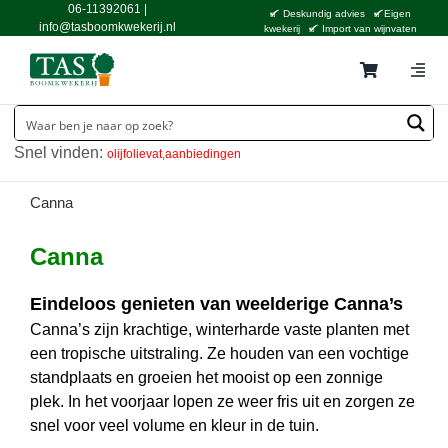
Ga
06-11392061
|
Deskundig advies
Eigen
naar
info@tasboomkwekerij.nl
kwekerij
Import van wijnvaten
inhoud
Togg
Navig
Home
Snel vinden:
olijfolievat
aanbiedingen
Contact en bestellen
Catalogus
Canna
Aanbiedingen
Canna
Bezorgen
Eindeloos genieten van weelderige Canna’s
Tuincentrum Waddinxveen
Canna’s zijn krachtige, winterharde vaste planten met
een tropische uitstraling. Ze houden van een vochtige
Service
standplaats en groeien het mooist op een zonnige
plek. In het voorjaar lopen ze weer fris uit en zorgen ze
Tuinthema’s
snel voor veel volume en kleur in de tuin.