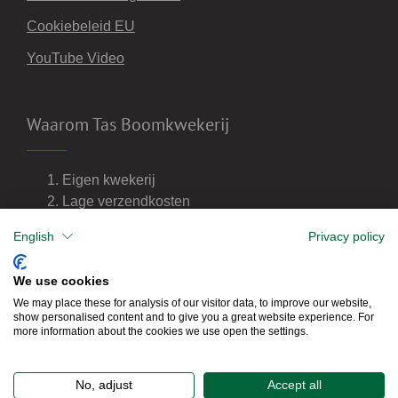
Cookiebeleid EU
YouTube Video
Waarom Tas Boomkwekerij
Eigen kwekerij
Lage verzendkosten
Import van wijnvaten
English
Privacy policy
Dealer van DCM meststoffen
We use cookies
We may place these for analysis of our visitor data, to improve our website,
show personalised content and to give you a great website experience. For
more information about the cookies we use open the settings.
No, adjust
Accept all