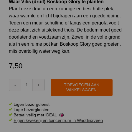
Waar Vitis (druif) Boskoop Glory te planten
Plant deze druif op een zonnige en beschutte plek,
waar warmte en licht bijdragen aan een goede rijping.
Tegen een muur, schutting of langs een pergola voelt
deze plant zich uitstekend thuis. De bodem moet goed
doorlatend en voedzaam zijn. Zowel in de volle grond
als in een ruime pot kan Boskoop Glory goed groeien,
mits overtollig water weg kan.
7,50
TOEVOEGEN AAN
Vitis
WINKELWAGEN
(druif)
Boskoop
Eigen bezorgdienst
Glory
Lage bezorgkosten
Betaal veilig met iDEAL
40
Eigen kwekerij en tuincentrum in Waddinxveen
cm
aantal