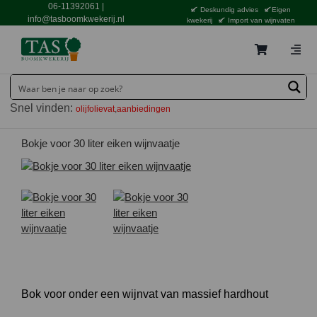
Ga
06-11392061
|
Deskundig advies
Eigen
naar
info@tasboomkwekerij.nl
kwekerij
Import van wijnvaten
inhoud
Togg
Navig
Home
Snel vinden:
olijfolievat
aanbiedingen
Contact en bestellen
Catalogus
Bokje voor 30 liter eiken wijnvaatje
Aanbiedingen
Bezorgen
Tuincentrum Waddinxveen
Service
Tuinthema’s
Bok voor onder een wijnvat van massief hardhout