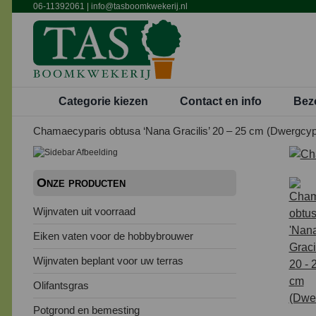
Ga
06-11392061
|
info@tasboomkwekerij.nl
naar
inhoud
Categorie kiezen
Contact en info
Bez
Chamaecyparis obtusa ‘Nana Gracilis’ 20 – 25 cm (Dwergcyp
Onze producten
Wijnvaten uit voorraad
Eiken vaten voor de hobbybrouwer
Wijnvaten beplant voor uw terras
Olifantsgras
Potgrond en bemesting