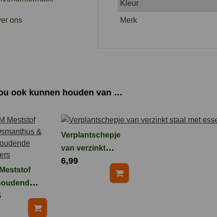
Kleur
er ons
Merk
zou ook kunnen houden van …
Verplantschepje
van verzinkt
6,99
staal met
Meststof
essenhouten
houdende
handvat
5
ers 3 kg