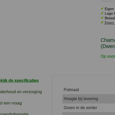
Eigen 
Lage b
Betaal
Eigen 
Chamae
(Dwer
Op voor
kijk de specificaties
Potmaat
derhoud en verzorging
Hoogte bij levering
el een vraag
Groen in de winter
rzendinformatie