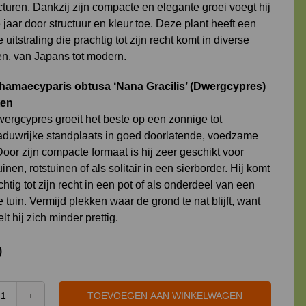
cturen. Dankzij zijn compacte en elegante groei voegt hij
 jaar door structuur en kleur toe. Deze plant heeft een
e uitstraling die prachtig tot zijn recht komt in diverse
len, van Japans tot modern.
hamaecyparis obtusa ‘Nana Gracilis’ (Dwergcypres)
ten
ergcypres groeit het beste op een zonnige tot
aduwrijke standplaats in goed doorlatende, voedzame
oor zijn compacte formaat is hij zeer geschikt voor
uinen, rotstuinen of als solitair in een sierborder. Hij komt
htig tot zijn recht in een pot of als onderdeel van een
tuin. Vermijd plekken waar de grond te nat blijft, want
lt hij zich minder prettig.
0
TOEVOEGEN AAN WINKELWAGEN
Chamaecyparis