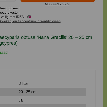
STEL EEN VRAAG
obtusa
bezorgdienst
'Nana
ezorgkosten
Gracilis'
 veilig met iDEAL
kwekerij en tuincentrum in Waddinxveen
20
-
25
cyparis obtusa ‘Nana Gracilis’ 20 – 25 cm
cm
gcypres)
(Dwergcypres)
aantal
raad
3 liter
20 - 25 cm
Ja