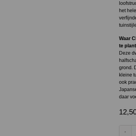
loofstru
het hele
verfijnd
tuinstij
Waar C
te plan
Deze dw
halfsch
grond. D
kleine t
ook prac
Japanse 
daar voe
12,5