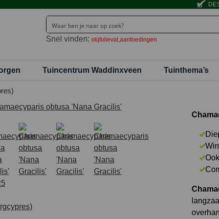
DES
Snel vinden:
olijfolievat
aanbiedingen
orgen
Tuincentrum Waddinxveen
Tuinthema’s
res)
Chamaec
Die
Win
Ook
Com
Chamaec
langzaa
overhan