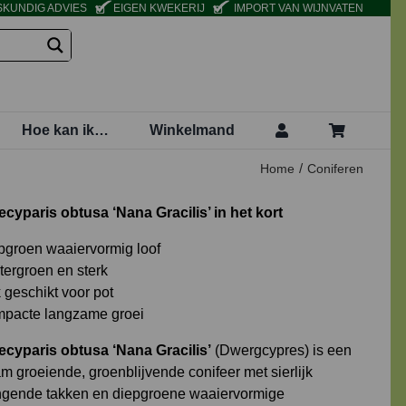
KUNDIG ADVIES
EIGEN KWEKERIJ
IMPORT VAN WIJNVATEN
Hoe kan ik…
Winkelmand
Home
Coniferen
yparis obtusa ‘Nana Gracilis’ in het kort
pgroen waaiervormig loof
tergroen en sterk
 geschikt voor pot
pacte langzame groei
yparis obtusa ‘Nana Gracilis’
(Dwergcypres) is een
m groeiende, groenblijvende conifeer met sierlijk
gende takken en diepgroene waaiervormige