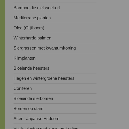
Bamboe die niet woekert
Mediterrane planten
Olea (Olijfboom)
Winterharde palmen
Siergrassen met kwantumkorting
Klimplanten
Bloeiende heesters
Hagen en wintergroene heesters
Coniferen
Bloeiende sierbomen
Bomen op stam
Acer - Japanse Esdoorn
Vaste planten met kwantumkorting